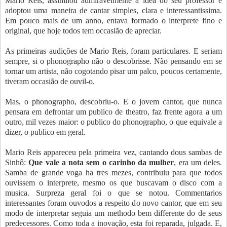
Mario Reis, assimilou admiravelmente a idéa do seu professor e
adoptou uma maneira de cantar simples, clara e interessantissima.
Em pouco mais de um anno, entava formado o interprete fino e
original, que hoje todos tem occasião de apreciar.
As primeiras audições de Mario Reis, foram particulares. E seriam
sempre, si o phonographo não o descobrisse. Não pensando em se
tornar um artista, não cogotando pisar um palco, poucos certamente,
tiveram occasião de ouvil-o.
Mas, o phonographo, descobriu-o. E o jovem cantor, que nunca
pensara em defrontar um publico de theatro, faz frente agora a um
outro, mil vezes maior: o publico do phonographo, o que equivale a
dizer, o publico em geral.
Mario Reis appareceu pela primeira vez, cantando dous sambas de
Sinhô:
Que vale a nota sem o carinho da mulher
, era um deles.
Samba de grande voga ha tres mezes, contribuiu para que todos
ouvissem o interprete, mesmo os que buscavam o disco com a
musica. Surpreza geral foi o que se notou. Commentarios
interessantes foram ouvodos a respeito do novo cantor, que em seu
modo de interpretar seguia um methodo bem differente do de seus
predecessores. Como toda a inovação, esta foi reparada, julgada. E,