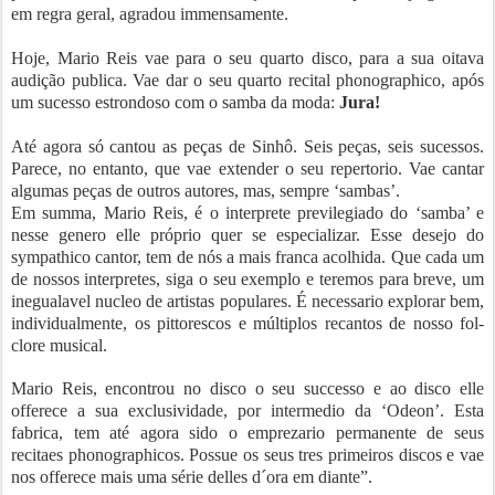
em regra geral, agradou immensamente.
Hoje, Mario Reis vae para o seu quarto disco, para a sua oitava
audição publica. Vae dar o seu quarto recital phonographico, após
um sucesso estrondoso com o samba da moda:
Jura!
Até agora só cantou as peças de Sinhô. Seis peças, seis sucessos.
Parece, no entanto, que vae extender o seu repertorio. Vae cantar
algumas peças de outros autores, mas, sempre ‘sambas’.
Em summa, Mario Reis, é o interprete previlegiado do ‘samba’ e
nesse genero elle próprio quer se especializar. Esse desejo do
sympathico cantor, tem de nós a mais franca acolhida. Que cada um
de nossos interpretes, siga o seu exemplo e teremos para breve, um
inegualavel nucleo de artistas populares. É necessario explorar bem,
individualmente, os pittorescos e múltiplos recantos de nosso fol-
clore musical.
Mario Reis, encontrou no disco o seu successo e ao disco elle
offerece a sua exclusividade, por intermedio da ‘Odeon’. Esta
fabrica, tem até agora sido o emprezario permanente de seus
recitaes phonographicos. Possue os seus tres primeiros discos e vae
nos offerece mais uma série delles d´ora em diante”.