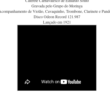
Cateretê Carnavalesco de Eduardo Souto
Gravada pelo Grupo do Moringa
Acompanhamento de Violão, Cavaquinho, Trombone, Clarinete e Pand
Disco Odeon Record 121.987
Lançado em 1921
A Manhã, 13 de maio de 1926, p.12
http://memoria.bn.br