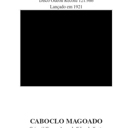
Disco Odeon Record 121.986
Lançado em 1921
Gazeta de Notícias, 15 de abril de 1926, p.05
http://memoria.bn.br
CABOCLO MAGOADO