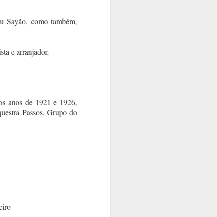
Bidu Sayão, como também,
ista e arranjador.
 os anos de 1921 e 1926,
questra Passos, Grupo do
eiro