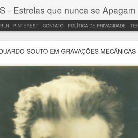
Estrelas que nunca se Apagam 
BLR
PINTEREST
CONTATO
POLÍTICA DE PRIVACIDADE
TE
RELEMBRANDO HEKEL TAVARES
DUARDO SOUTO EM GRAVAÇÕES MECÂNICAS