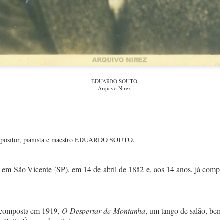
http://memoria.bn.br
ompositor e regente HEKEL TAVARES.
EDUARDO SOUTO
em Setubal (AL), em 16 de setembro de 1896.
Arquivo Nirez
Era filho de músicos, su
do em Maceió, convivendo com a tradicional música dos repentistas,
so tudo influenciaria fortemente em sua música.
positor, pianista e maestro EDUARDO SOUTO.
, pianista e folclorista.
em São Vicente (SP), em 14 de abril de 1882 e, aos 14 anos, já compô
teve início em 1926, como compositor e pianista do teatro musicado. Ne
, de Goulart de Andrade, encenada no Teatro Glória, e ainda regeu a o
ro.
a composta em 1919,
O Despertar da Montanha
, um tango de salão, be