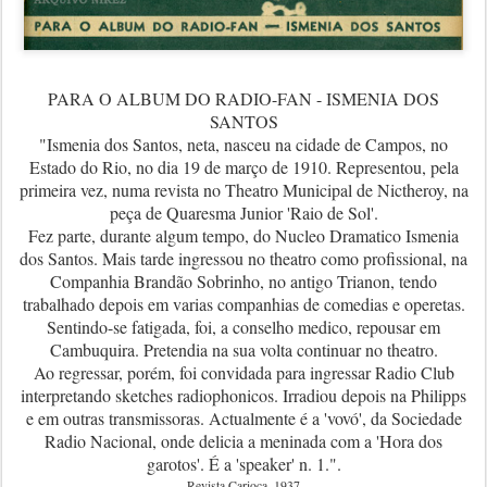
PARA O ALBUM DO RADIO-FAN - ISMENIA DOS
SANTOS
"Ismenia dos Santos, neta, nasceu na cidade de Campos, no
Estado do Rio, no dia 19 de março de 1910. Representou, pela
primeira vez, numa revista no Theatro Municipal de Nictheroy, na
peça de Quaresma Junior 'Raio de Sol'.
Fez parte, durante algum tempo, do Nucleo Dramatico Ismenia
dos Santos. Mais tarde ingressou no theatro como profissional, na
Companhia Brandão Sobrinho, no antigo Trianon, tendo
trabalhado depois em varias companhias de comedias e operetas.
Sentindo-se fatigada, foi, a conselho medico, repousar em
Cambuquira. Pretendia na sua volta continuar no theatro.
Ao regressar, porém, foi convidada para ingressar Radio Club
interpretando sketches radiophonicos. Irradiou depois na Philipps
e em outras transmissoras. Actualmente é a 'vovó', da Sociedade
Radio Nacional, onde delicia a meninada com a 'Hora dos
garotos'. É a 'speaker' n. 1.".
Revista Carioca, 1937