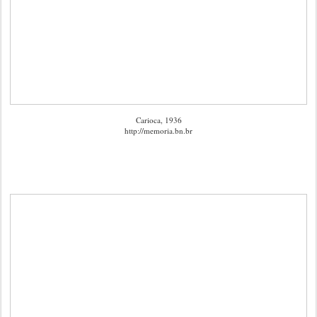
Carioca, 1936
http://memoria.bn.br