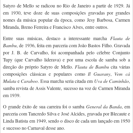
Satyro de Mello se radicou no Rio de Janeiro a partir de 1929. Já
em 1930, teve doze de suas composições gravadas por grandes
nomes da música popular da época, como Jesy Barbosa, Carmen
Miranda, Breno Ferreira e Francisco Alves, entre outros.
Entre suas músicas, destaco a interessante marcha
Flauta de
Bambu
, de 1936, feita em parceria com João Bastos Filho. Gravada
por J. B. de Carvalho, foi acompanhada pelo célebre Conjunto
Tupy (que Carvalho liderava) e por uma escola de samba sob a
direção do próprio Satyro de Mello.
Flauta de Bambu
cita várias
composições clássicas e populares como
Il Guarany
,
Vem cá
Mulata
e
Caraboo
. Essa marcha seria citada em
Uva de Caminhão
,
samba revista de Assis Valente, sucesso na voz de Carmen Miranda
em 1939.
O grande êxito de sua carreira foi o samba
General da Banda
, em
parceria com Tancredo Silva e José Alcides, gravada por Blecaute e
Linda Batista em 1949, sendo o disco de cada um lançado em 1950
e sucesso no Carnaval desse ano.