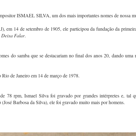
mpositor ISMAEL SILVA, um dos mais importantes nomes de nossa mús
J), em 14 de setembro de 1905, ele participou da fundação da primeir
a
Deixa Falar
.
CARMEN MIRANDA
Arquivo Nirez
omes do samba que se destacariam no final dos anos 20, dando uma
no Rio de Janeiro em 14 de março de 1978.
Há 71 anos falecia nossa Pequena Notável, CARMEN MIRANDA.
e 78 rpm, Ismael Silva foi gravado por grandes intérpretes e, tal 
m suficientes para apagar seu brilho, ao contrário, Carmen Mirand
 (José Barbosa da Silva), ele foi gravado muito mais por homens.
ções.
as vezes. Vocês podem conferir algumas dessas postagens.
RANDA 1930 - 90 ANOS
:
https://bit.ly/3el0eww