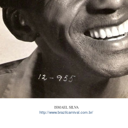
em com meus dois amigos, os pesquisadores Dijalma Candido e Nir
tamos gravações de Carmen Miranda com suas partituras e, em alguns ca
ISMAEL SILVA
http://www.brazilcarnival.com.br/