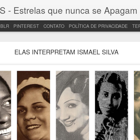
Estrelas que nunca se Apagam 
BLR
PINTEREST
CONTATO
POLÍTICA DE PRIVACIDADE
TE
CARMEN MIRANDA - 71 ANOS DE SAUDADE
ELAS INTERPRETAM ISMAEL SILVA