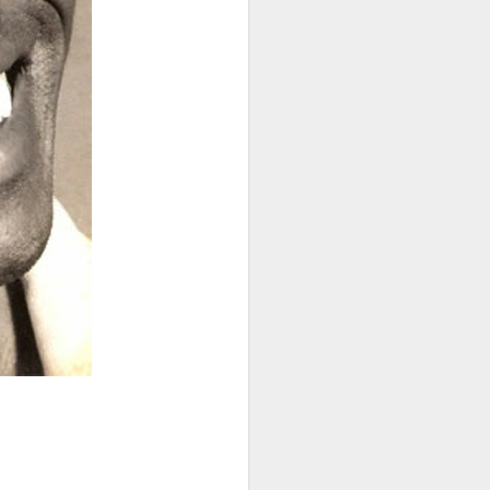
ez (através do Arquivo
sos, o selo do disco.