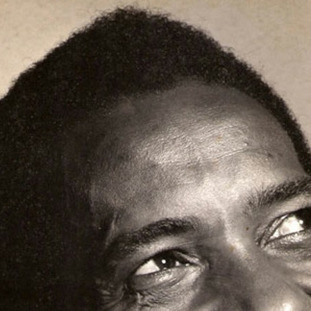
 SEU CARNAVAL (1930 – 1945)
:
http://bit.ly/3c8ske3
INTERPRETA ARY BARROSO
:
http://bit.ly/37htv7j
– 90 ANOS DE SUAS PRIMEIRAS GRAVAÇÕES
:
http://bit.ly/2
DE MIM (TAÍ) – 1930:
http://bit.ly/2m12F1f
e 2020, às 19:00, fizemos uma Live, promovida pelo DÍCTIS, labo
 do Ceará (UECE), onde o tema foi Carmen Miranda e a participação
39). Tivemos a participação dos pesquisadores Diego Nunes e Gilbe
a pelo YouTube, no canal, DictisUECE:
utube.com/live/ACQRyqxUL-Q?feature=share
tube.com/live/ui7VlaUj97E?feature=share