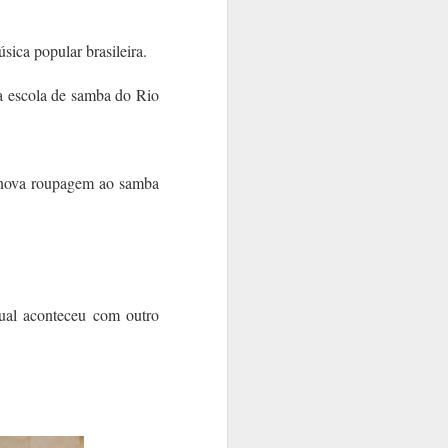
ica popular brasileira.
a escola de samba do Rio
 nova roupagem ao samba
qual aconteceu com outro
a continua brilhando e