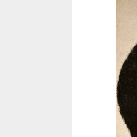
CARMEN MIRANDA E
CARMEN MIRANDA 
CARMEN MIRANDA 
P´RA VOCÊ GOSTAR 
No dia 05 de agosto d
Universidade Estadual
comunicação (1929 – 19
Live pode ser conferid
https://www.yo
Parte I:
Parte II:
https://www.you