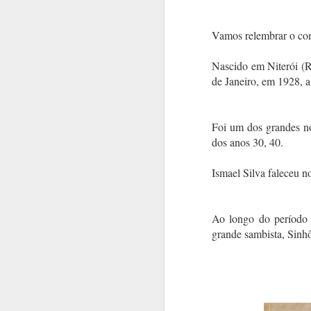
Vamos relembrar o co
Nascido em Niterói (R
de Janeiro, em 1928, 
Foi um dos grandes n
dos anos 30, 40.
Ismael Silva faleceu 
Ao longo do período d
Sete décadas não fora
grande sambista, Sinhô
encantando novas gera
Já a homenageamos vári
FESTIVAL CARMEN MI