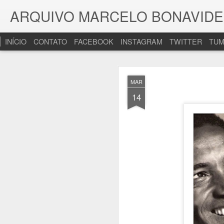
ARQUIVO MARCELO BONAVIDES - 
INÍCIO
CONTATO
FACEBOOK
INSTAGRAM
TWITTER
TUM
AUG
MAR
5
14