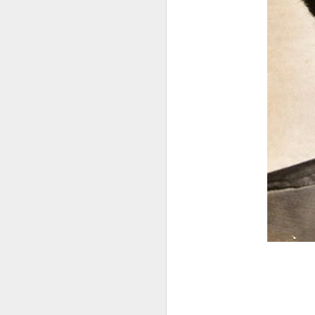
Aqui, faço uma postag
Nirez). Juntos, apresen