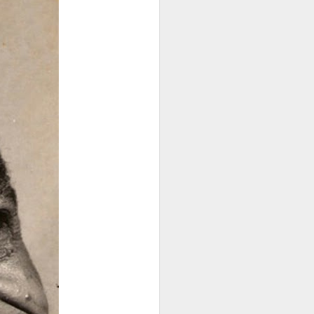
PWlhvR
ratório de História da
 feminina nos meios de
rto Inácio Gonçalves. A