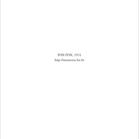
FON FON, 1931
http://memoria.bn.br