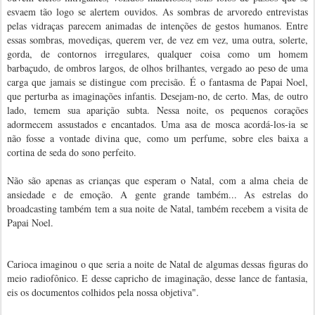
esvaem tão logo se alertem ouvidos. As sombras de arvoredo entrevistas
pelas vidraças parecem animadas de intenções de gestos humanos. Entre
essas sombras, movediças, querem ver, de vez em vez, uma outra, solerte,
gorda, de contornos irregulares, qualquer coisa como um homem
barbaçudo, de ombros largos, de olhos brilhantes, vergado ao peso de uma
carga que jamais se distingue com precisão. É o fantasma de Papai Noel,
que perturba as imaginações infantis. Desejam-no, de certo. Mas, de outro
lado, temem sua aparição subta. Nessa noite, os pequenos corações
adormecem assustados e encantados. Uma asa de mosca acordá-los-ia se
não fosse a vontade divina que, como um perfume, sobre eles baixa a
cortina de seda do sono perfeito.
Não são apenas as crianças que esperam o Natal, com a alma cheia de
ansiedade e de emoção. A gente grande também... As estrelas do
broadcasting também tem a sua noite de Natal, também recebem a visita de
Papai Noel.
Carioca imaginou o que seria a noite de Natal de algumas dessas figuras do
meio radiofônico. E desse capricho de imaginação, desse lance de fantasia,
eis os documentos colhidos pela nossa objetiva".