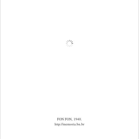
FON FON, 1940.
http://memoria.bn.br