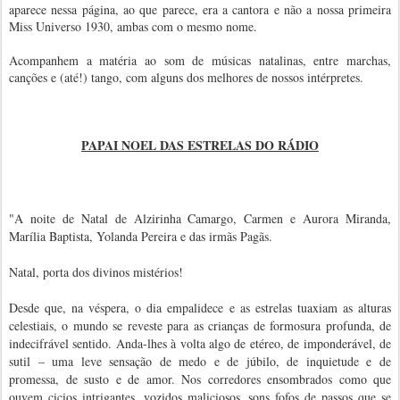
aparece nessa página, ao que parece, era a cantora e não a nossa primeira
Miss Universo 1930, ambas com o mesmo nome.
Acompanhem a matéria ao som de músicas natalinas, entre marchas,
canções e (até!) tango, com alguns dos melhores de nossos intérpretes.
PAPAI NOEL DAS ESTRELAS DO RÁDIO
"A noite de Natal de Alzirinha Camargo, Carmen e Aurora Miranda,
Marília Baptista, Yolanda Pereira e das irmãs Pagãs.
Natal, porta dos divinos mistérios!
Desde que, na véspera, o dia empalidece e as estrelas tuaxiam as alturas
celestiais, o mundo se reveste para as crianças de formosura profunda, de
indecifrável sentido. Anda-lhes à volta algo de etéreo, de imponderável, de
sutil – uma leve sensação de medo e de júbilo, de inquietude e de
promessa, de susto e de amor. Nos corredores ensombrados como que
ouvem cicios intrigantes, vozidos maliciosos, sons fofos de passos que se