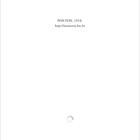
FON FON, 1918.
http://memoria.bn.br