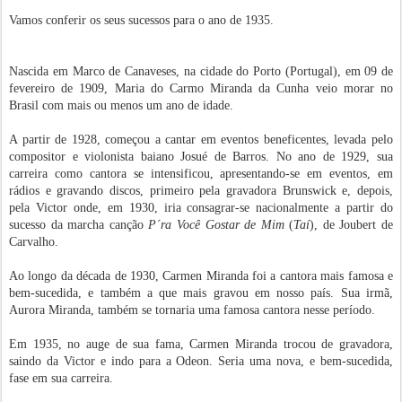
Vamos conferir os seus sucessos para o ano de 1935.
Nascida em Marco de Canaveses, na cidade do Porto (Portugal), em 09 de
fevereiro de 1909, Maria do Carmo Miranda da Cunha veio morar no
Brasil com mais ou menos um ano de idade.
A partir de 1928, começou a cantar em eventos beneficentes, levada pelo
compositor e violonista baiano Josué de Barros. No ano de 1929, sua
carreira como cantora se intensificou, apresentando-se em eventos, em
rádios e gravando discos, primeiro pela gravadora Brunswick e, depois,
pela Victor onde, em 1930, iria consagrar-se nacionalmente a partir do
sucesso da marcha canção
P´ra Você Gostar de Mim
(
Taí
), de Joubert de
Carvalho.
Ao longo da década de 1930, Carmen Miranda foi a cantora mais famosa e
bem-sucedida, e também a que mais gravou em nosso país. Sua irmã,
Aurora Miranda, também se tornaria uma famosa cantora nesse período.
Em 1935, no auge de sua fama, Carmen Miranda trocou de gravadora,
saindo da Victor e indo para a Odeon. Seria uma nova, e bem-sucedida,
fase em sua carreira.