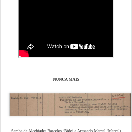
NUNCA MAIS
Samba de Alcebíades Barcelos (Bide) e Armando Marçal (Marçal)