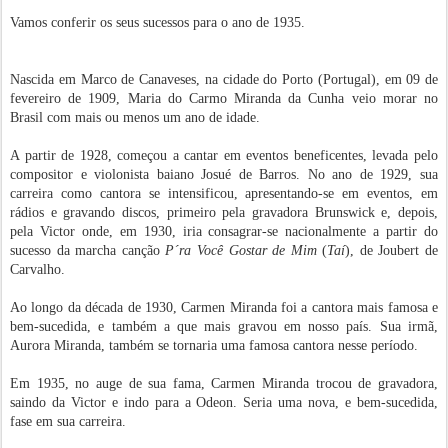
Vamos conferir os seus sucessos para o ano de 1935.
Nascida em Marco de Canaveses, na cidade do Porto (Portugal), em 09 de
fevereiro de 1909, Maria do Carmo Miranda da Cunha veio morar no
Brasil com mais ou menos um ano de idade.
A partir de 1928, começou a cantar em eventos beneficentes, levada pelo
compositor e violonista baiano Josué de Barros. No ano de 1929, sua
carreira como cantora se intensificou, apresentando-se em eventos, em
rádios e gravando discos, primeiro pela gravadora Brunswick e, depois,
pela Victor onde, em 1930, iria consagrar-se nacionalmente a partir do
sucesso da marcha canção
P´ra Você Gostar de Mim
(
Taí
), de Joubert de
Carvalho.
Ao longo da década de 1930, Carmen Miranda foi a cantora mais famosa e
bem-sucedida, e também a que mais gravou em nosso país. Sua irmã,
Aurora Miranda, também se tornaria uma famosa cantora nesse período.
Em 1935, no auge de sua fama, Carmen Miranda trocou de gravadora,
saindo da Victor e indo para a Odeon. Seria uma nova, e bem-sucedida,
fase em sua carreira.