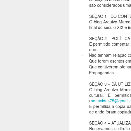
são considerados uma 
SEÇÃO 1 - DO CONT
O blog Arquivo Marcel
final do século XIX e 
SEÇÃO 2 – POLÍTIC
É permitido comentar 
que:
Não tenham relação c
·
Que forem escritos em 
·
Que contiverem ofensa
·
Propagandas.
·
SEÇÃO 3 – DA UTIL
O blog Arquivo Marce
cultural. É permit
(
bonavides75@gmail.
É permitida a cópia d
de onde foram copiada
SEÇÃO 4 – ATUALIZ
Reservamos o direito