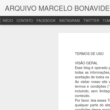
ARQUIVO MARCELO BONAVIDES - 
INÍCIO
CONTATO
FACEBOOK
INSTAGRAM
TWITTER
TUM
AUG
7
TERMOS DE USO
VISÃO GERAL
Esse blog é operado p
todas as informações,
aceitação de todos os 
Ao visitar nosso sit
termos e condições (
incluindo, sem limita
conteúdo.
Por favor, leia esses 
qualquer parte do si
condições desse acord