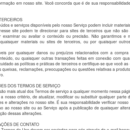
ormação em nosso site. Você concorda que é de sua responsabilidade
 TERCEIROS
údos e serviços disponíveis pelo nosso Serviço podem incluir materiais
 o cantor e compositor JAYME VOGELER.
 nesse site podem te direcionar para sites de terceiros que não são 
r examinar ou avaliar o conteúdo ou precisão. Não garantimos e
eiro em 11 de maio de 1906, Jayme da Rocha Vogeller seguiu o ca
 quaisquer materiais ou sites de terceiros, ou por quaisquer outro
eis por quaisquer danos ou prejuízos relacionados com a compra
onteúdo, ou quaisquer outras transações feitas em conexão com quais
cuidado as políticas e práticas de terceiros e certifique-se que você a
dor, aparecia em recitais e apresentações artísticas:
s queixas, reclamações, preocupações ou questões relativas a produto
julho de 1928
ro.
Feminina do Flamengo
ÕES DOS TERMOS DE SERVIÇO
são mais atual dos Termos de serviço a qualquer momento nessa pági
21 horas, no rink do Flamengo, a reunião da Phalange Feminina, em 
a nosso critério, de atualizar, modificar ou substituir qualquer parte
es e alterações no nosso site. É sua responsabilidade verificar nosso
so ao nosso site ou ao Serviço após a publicação de quaisquer alte
rações. Jayme Vogeler era o 14º na lista, apresentando
Morrer de Am
tação dessas alterações.
MAÇÕES DE CONTATO
s Termos de Uso devem ser enviadas para nós através do e-mail bon