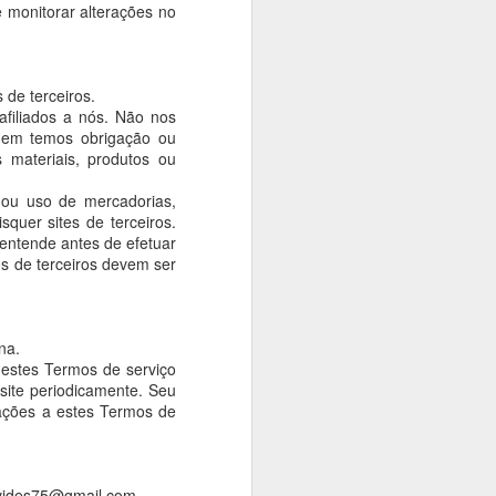
 monitorar alterações no
 de terceiros.
afiliados a nós. Não nos
 nem temos obrigação ou
minho de sua família e
s materiais, produtos ou
 ou uso de mercadorias,
quer sites de terceiros.
s entende antes de efetuar
s de terceiros devem ser
na.
homenagem à secção dos
 destes Termos de serviço
 site periodicamente. Seu
rações a estes Termos de
or
, sendo acompanhado
avides75@gmail.com.