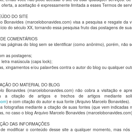
oferta, a aceitação é expressamente limitada a esses Termos de serv
EÚDO DO SITE
o Bonavides (marcelobonavides.com) visa a pesquisa e resgate da vi
início do século XX, tornando essa pesquisa fruto das postagens de sua
A DE COMENTÁRIOS
nas páginas do blog sem se identificar (como anônimo), porém, não s
om as postagens;
letra maiúscula (caps lock);
s, xingamentos e/ou palavrões contra o autor do blog ou qualquer out
IZAÇÃO DO MATERIAL DO BLOG
lo Bonavides (marcelobonavides.com) não cobra a visitação e apr
ida a citação de artigos e trechos de artigos mediante sol
com
) e com citação do autor e sua fonte (Arquivo Marcelo Bonavides).
as fotografias mediante a citação de suas fontes (que vem indicadas 
s, no caso o blog Arquivo Marcelo Bonavides (marcelobonavides.com)
AÇÃO DAS INFORMAÇÕES
JAYME VOGELER
 de modificar o conteúdo desse site a qualquer momento, mas nós
Arquivo Nirez