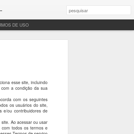
-
RMOS DE USO
ona esse site, incluindo
o, com a condição da sua
oncorda com os seguintes
dos os usuários do site,
as e/ou contribuidores de
 site. Ao acessar ou usar
a com todos os termos e
 esses Termos de serviço