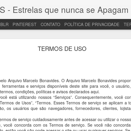
Estrelas que nunca se Apagam 
BLR
PINTEREST
CONTATO
POLÍTICA DE PRIVACIDADE
TE
RELEMBRANDO O CANTOR JAYME VOGELER
TERMOS DE USO
elo Arquivo Marcelo Bonavides. O Arquivo Marcelo Bonavides proporci
 ferramentas e serviços disponíveis deste site para você, o usuári
termos, condições, políticas e avisos declarados aqui.
e você está utilizando nossos “Serviços”. Consequentemente, você c
“Termos de Usos”, “Termos. Esses Termos de serviço se aplicam a to
ção, os usuários que são navegadores, fornecedores, clientes, lojist
Termos de serviço cuidadosamente antes de acessar ou utilizar o nosso
te, você concorda com os Termos de serviço. Se você não concord
o, então você não pode acessar o site ou usar quaisquer serviços. Se