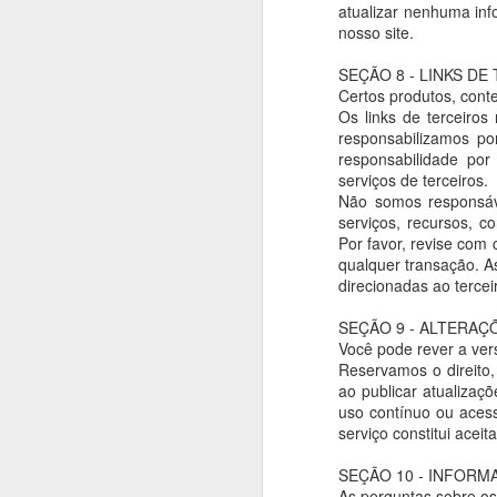
atualizar nenhuma inf
nosso site.
SEÇÃO 8 - LINKS DE
Certos produtos, conte
Vamos relembrar
Os links de terceiros
responsabilizamos po
Nascido no Rio de Jan
responsabilidade por
tornou-se artista.
serviços de terceiros.
Não somos responsáv
serviços, recursos, c
Por favor, revise com 
Em 1928, ainda como ama
qualquer transação. A
O PAIZ, sábado, 14 de 
direcionadas ao tercei
Reunião da Phalange 
SEÇÃO 9 - ALTERAÇ
Você pode rever a ver
“Realiza-se hoje, às 
Reservamos o direito, 
escoteiros”.
ao publicar atualizaçõ
uso contínuo ou aces
No programa, várias at
serviço constitui acei
por Ary Kerner.
SEÇÃO 10 - INFOR
As perguntas sobre o