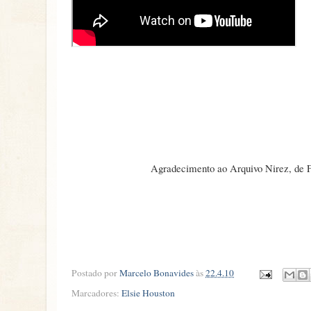
Agradecimento ao Arquivo Nirez, de For
Postado por
Marcelo Bonavides
às
22.4.10
Marcadores:
Elsie Houston