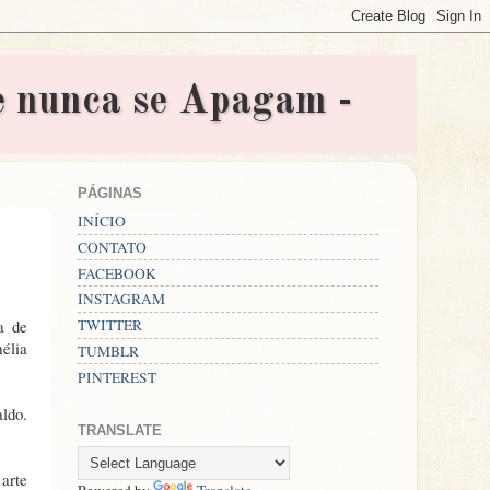
nunca se Apagam -
PÁGINAS
INÍCIO
CONTATO
FACEBOOK
INSTAGRAM
a de
TWITTER
élia
TUMBLR
PINTEREST
ldo.
TRANSLATE
 arte
Powered by
Translate