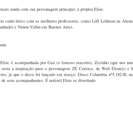
mais ainda com sua personagem principal, a própria Elsie.
dou canto lírico com as melhores professoras, como Lilli Lehman na Alem
cunhado) e Ninon Vallin em Buenos Aires.
ante.
. Elsie é acompanhada por Gaó (o famoso maestro), Zezinho (que nos ano
ria a inspiração para o personagem ZÉ Carioca, de Walt Disney) e Pe
eiro, já que o disco foi lançado em março. Disco Columbia nº5.182-B, ma
de seus acompanhantes. É notável Elsie se divertindo.