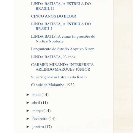
LINDA BATISTA, A ESTRELA DO
BRASIL II
CINCO ANOS DO BLOG!
LINDA BATISTA, A ESTRELA DO
BRASIL I
LINDA BATISTA e suas impressões do
Norte e Nordeste
Lançamento do Site do Arquivo Nirez
LINDA BATISTA, 93 anos
CARMEN MIRANDA INTERPRETA
ARLINDO MARQUES JÚNIOR
Superstição e as Estrelas do Rádio
Cabide de Molambo, 1932
maio
(14)
►
abril
(11)
►
março
(14)
►
fevereiro
(14)
►
janeiro
(17)
►