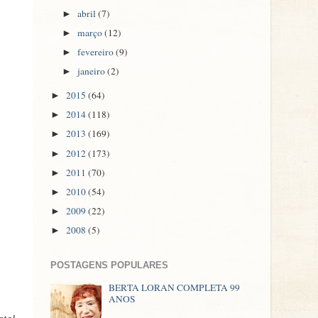
abril
(7)
►
março
(12)
►
fevereiro
(9)
►
janeiro
(2)
►
2015
(64)
►
2014
(118)
►
2013
(169)
►
2012
(173)
►
2011
(70)
►
2010
(54)
►
2009
(22)
►
2008
(5)
►
POSTAGENS POPULARES
BERTA LORAN COMPLETA 99
ANOS