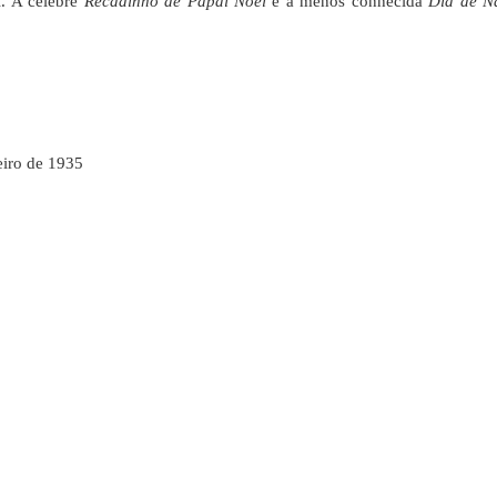
. A célebre
Recadinho de Papai Noel
e a menos conhecida
Dia de N
eiro de 1935