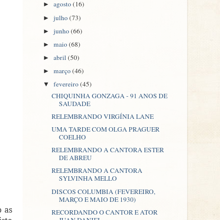
agosto
(16)
►
julho
(73)
►
junho
(66)
►
maio
(68)
►
abril
(50)
►
março
(46)
►
fevereiro
(45)
▼
CHIQUINHA GONZAGA - 91 ANOS DE
SAUDADE
RELEMBRANDO VIRGÍNIA LANE
UMA TARDE COM OLGA PRAGUER
COELHO
RELEMBRANDO A CANTORA ESTER
DE ABREU
RELEMBRANDO A CANTORA
SYLVINHA MELLO
DISCOS COLUMBIA (FEVEREIRO,
MARÇO E MAIO DE 1930)
o as
RECORDANDO O CANTOR E ATOR
JUAN DANIEL