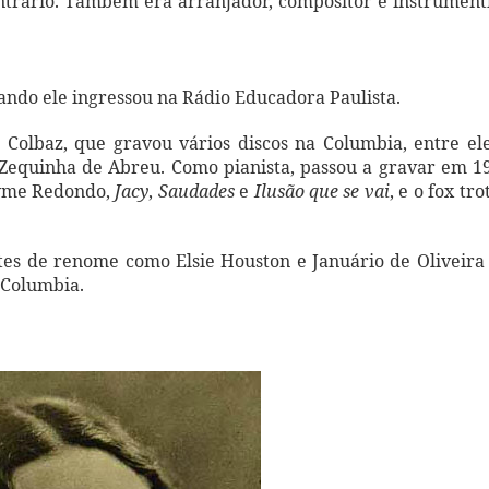
ontrário. Também era arranjador, compositor e instrument
uando ele ingressou na Rádio Educadora Paulista.
Colbaz, que gravou vários discos na Columbia, entre el
 Zequinha de Abreu. Como pianista, passou a gravar em 1
ayme Redondo,
Jacy
,
Saudades
e
Ilusão que se vai
, e o fox tro
es de renome como Elsie Houston e Januário de Oliveira
 Columbia.