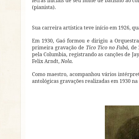
letras iniciais de seu nome de batismo ao c
(pianista).
Sua carreira artística teve início em 1926, q
Em 1930, Gaó formou e dirigiu a Orquestra 
primeira gravação de
Tico Tico no Fubá
, de
pela Columbia, registrando as canções de J
Felix Arndt,
Nola
.
Como maestro, acompanhou vários intérpret
antológicas gravações realizadas em 1930 na