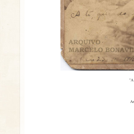
"A
Ar