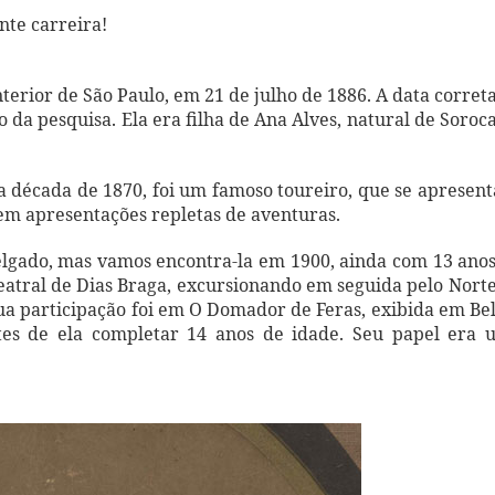
nte carreira!
erior de São Paulo, em 21 de julho de 1886. A data corret
 da pesquisa. Ela era filha de Ana Alves, natural de Soroc
 década de 1870, foi um famoso toureiro, que se apresen
, em apresentações repletas de aventuras.
lgado, mas vamos encontra-la em 1900, ainda com 13 ano
atral de Dias Braga, excursionando em seguida pelo Nort
ua participação foi em O Domador de Feras, exibida em B
ntes de ela completar 14 anos de idade. Seu papel era 