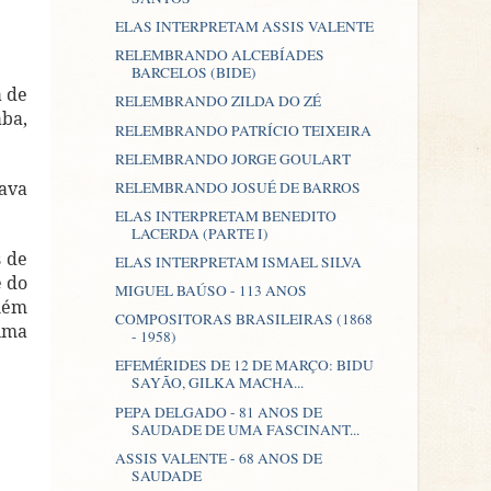
ELAS INTERPRETAM ASSIS VALENTE
RELEMBRANDO ALCEBÍADES
BARCELOS (BIDE)
a de
RELEMBRANDO ZILDA DO ZÉ
aba,
RELEMBRANDO PATRÍCIO TEIXEIRA
RELEMBRANDO JORGE GOULART
tava
RELEMBRANDO JOSUÉ DE BARROS
ELAS INTERPRETAM BENEDITO
LACERDA (PARTE I)
s de
ELAS INTERPRETAM ISMAEL SILVA
e do
MIGUEL BAÚSO - 113 ANOS
elém
COMPOSITORAS BRASILEIRAS (1868
uma
- 1958)
EFEMÉRIDES DE 12 DE MARÇO: BIDU
SAYÃO, GILKA MACHA...
PEPA DELGADO - 81 ANOS DE
SAUDADE DE UMA FASCINANT...
ASSIS VALENTE - 68 ANOS DE
SAUDADE