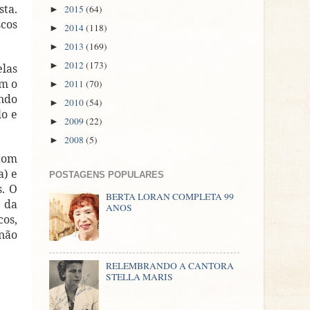
sta.
2015
(64)
►
scos
2014
(118)
►
2013
(169)
►
2012
(173)
►
elas
om o
2011
(70)
►
ando
2010
(54)
►
lo e
2009
(22)
►
2008
(5)
►
 com
a) e
POSTAGENS POPULARES
s. O
BERTA LORAN COMPLETA 99
e da
ANOS
cos,
 não
RELEMBRANDO A CANTORA
STELLA MARIS