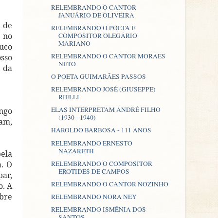
RELEMBRANDO O CANTOR
JANUÁRIO DE OLIVEIRA
a de
RELEMBRANDO O POETA E
 no
COMPOSITOR OLEGÁRIO
MARIANO
uco
RELEMBRANDO O CANTOR MORAES
osso
NETO
 da
O POETA GUIMARÃES PASSOS
RELEMBRANDO JOSÉ (GIUSEPPE)
RIELLI
ELAS INTERPRETAM ANDRÉ FILHO
ongo
(1930 - 1940)
ram,
HAROLDO BARBOSA - 111 ANOS
RELEMBRANDO ERNESTO
NAZARETH
pela
RELEMBRANDO O COMPOSITOR
a. O
EROTIDES DE CAMPOS
par,
RELEMBRANDO O CANTOR NOZINHO
o. A
bre
RELEMBRANDO NORA NEY
RELEMBRANDO ISMÊNIA DOS
SANTOS