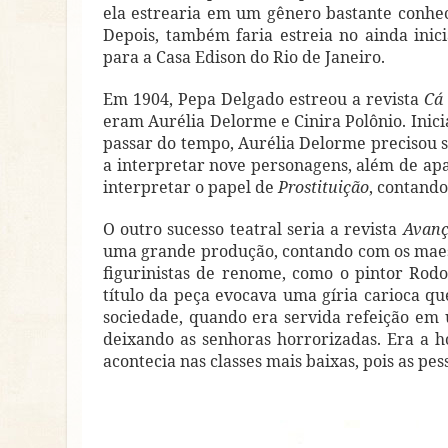
ela estrearia em um gênero bastante conheci
Depois, também faria estreia no ainda inici
para a Casa Edison do Rio de Janeiro.
Em 1904, Pepa Delgado estreou a revista
Cá 
eram Aurélia Delorme e Cinira Polônio. Inic
passar do tempo, Aurélia Delorme precisou s
a interpretar nove personagens, além de a
interpretar o papel de
Prostituição
, contando
O outro sucesso teatral seria a revista
Avanç
uma grande produção, contando com os maestr
figurinistas de renome, como o pintor Rod
título da peça evocava uma gíria carioca que 
sociedade, quando era servida refeição em u
deixando as senhoras horrorizadas. Era a h
acontecia nas classes mais baixas, pois as 