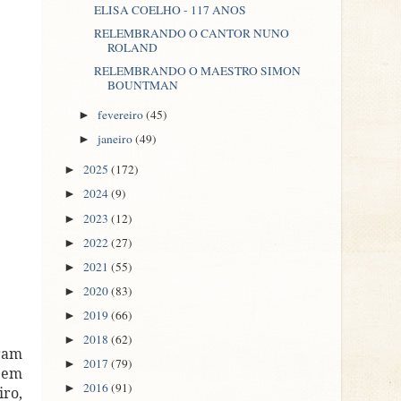
ELISA COELHO - 117 ANOS
RELEMBRANDO O CANTOR NUNO
ROLAND
RELEMBRANDO O MAESTRO SIMON
BOUNTMAN
fevereiro
(45)
►
janeiro
(49)
►
2025
(172)
►
2024
(9)
►
2023
(12)
►
2022
(27)
►
2021
(55)
►
2020
(83)
►
2019
(66)
►
2018
(62)
►
eram
2017
(79)
►
o em
2016
(91)
►
iro,