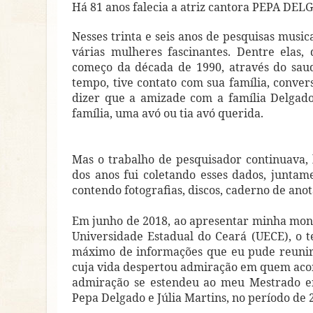
Há 81 anos falecia a atriz cantora PEPA DE
Nesses trinta e seis anos de pesquisas musica
várias mulheres fascinantes. Dentre elas,
começo da década de 1990, através do saud
tempo, tive contato com sua família, conver
dizer que a amizade com a família Delgad
família, uma avó ou tia avó querida.
Mas o trabalho de pesquisador continuava, 
dos anos fui coletando esses dados, junta
contendo fotografias, discos, caderno de anot
Em junho de 2018, ao apresentar minha mono
Universidade Estadual do Ceará (UECE), o 
máximo de informações que eu pude reunir a
cuja vida despertou admiração em quem acom
admiração se estendeu ao meu Mestrado em
Pepa Delgado e Júlia Martins, no período de 