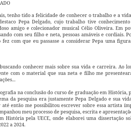
LGADO
is, tenho tido a felicidade de conhecer o trabalho e a vid
 destaco Pepa Delgado, cujo trabalho tive conhecimento
oso amigo e colecionador musical Célio Oliveira. Em po
sando com seu filho e neta, pessoas amáveis e cordiais. P
o fez com que eu passasse a considerar Pepa uma figura
buscando conhecer mais sobre sua vida e carreira. Ao l
mente com o material que sua neta e filho me presentea
ações...
grafia na conclusão do curso de graduação em História, 
tema da pesquisa era justamente Pepa Delgado e sua vid
té então me possibilitou escrever sobre essa artista ím
panhou meu processo de pesquisa, escrita e apresentaçã
 História pela UECE, onde elaborei uma dissertação so
2022 a 2024.