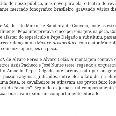
do de nosso público, mas novo para ela, o teatro de revi
ante mercado fonográfico brasileiro, gravando vários di
e Lá
, de Tito Martins e Bandeira de Gouveia, onde as estr
ialmente, Pepa interpretava cinco personagens na peça. C
e afastar do espetáculo e Pepa Delgado a substituiu, pass
parecer dançando o
Maxixe Aristocrático
com o ator Marzul
 com onze aparições na peça.
a!
, de Álvaro Peres e Álvaro Colás. A montagem contava
os Assis Pacheco e José Nunes (este, regendo a orquestr
olfo Amoedo. Pepa Delgado interpretava oito personagen
possuía alguns significados, entre eles o fato de, na elit
ma festa, os cavalheiros se atiravam aos pratos feito lou
ora do “avança”. Segundo os jornais, tal comportamento
pessoas buscavam exibir um comportamento educado.