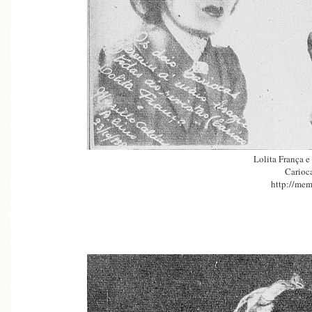
Lolita França e
Carioc
http://mem