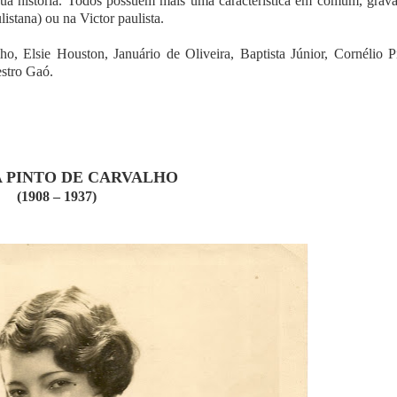
sua história. Todos possuem mais uma característica em comum, grav
istana) ou na Victor paulista.
 Elsie Houston, Januário de Oliveira, Baptista Júnior, Cornélio Pi
aestro Gaó.
 PINTO DE CARVALHO
(1908 – 1937)