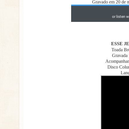
Gravado em 20 de m
ESSE J
Toada Br
Gravada 
Acompanhame
Disco Colu
Lanç