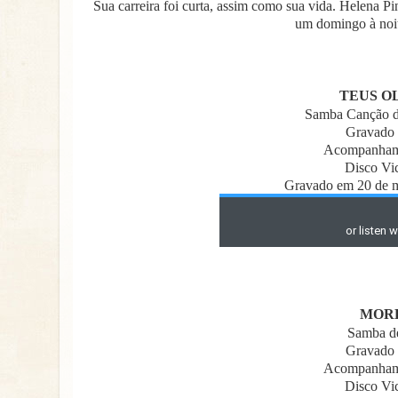
Sua carreira foi curta, assim como sua vida. Helena P
um domingo à noit
TEUS O
Samba Canção de
Gravado 
Acompanhamen
Disco Vi
Gravado em 20 de m
MORE
Samba de
Gravado 
Acompanhamen
Disco Vi