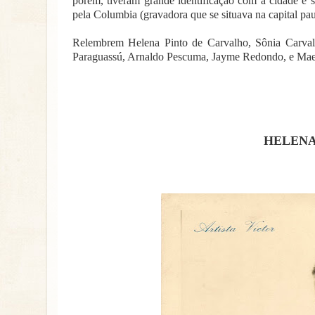
porém, tiveram grande identificação com a cidade e 
pela Columbia (gravadora que se situava na capital paul
Relembrem Helena Pinto de Carvalho, Sônia Carvalho,
Paraguassú, Arnaldo Pescuma, Jayme Redondo, e M
HELENA