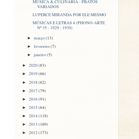
MÚSICA & CULINÁRIA - PRATOS
VARIADOS
LUPERCE MIRANDA POR ELE MESMO
MÚSICAS E LETRAS 4 (PHONO-ARTE
Nº 35 - 1929 - 1930)
março
(13)
►
fevereiro
(7)
►
janeiro
(5)
►
2020
(83)
►
2019
(66)
►
2018
(62)
►
2017
(79)
►
2016
(91)
►
2015
(64)
►
2014
(118)
►
2013
(169)
►
2012
(173)
►