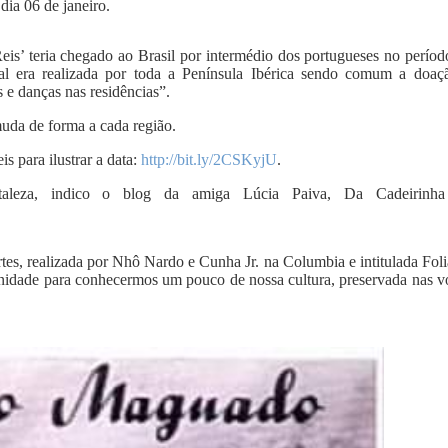
 dia 06 de janeiro.
eis’ teria chegado ao Brasil por intermédio dos portugueses no períod
ral era realizada por toda a Península Ibérica sendo comum a doaç
s e danças nas residências”.
muda de forma a cada região.
s para ilustrar a data:
http://bit.ly/2CSKyjU
.
leza, indico o blog da amiga Lúcia Paiva, Da Cadeirinh
tes, realizada por Nhô Nardo e Cunha Jr. na Columbia e intitulada Foli
nidade para conhecermos um pouco de nossa cultura, preservada nas v