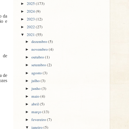
2025
(173)
►
2024
(9)
►
o da
2023
(12)
►
ão e
2022
(27)
►
2021
(55)
▼
dezembro
(5)
►
novembro
(4)
►
a de
outubro
(1)
►
setembro
(2)
►
agosto
(3)
►
a de
julho
(3)
ozes
►
junho
(3)
►
maio
(4)
►
abril
(5)
►
março
(13)
►
fevereiro
(7)
►
janeiro
(5)
▼