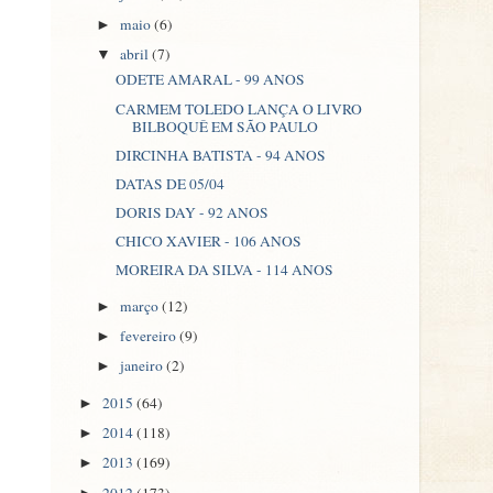
maio
(6)
►
abril
(7)
▼
ODETE AMARAL - 99 ANOS
CARMEM TOLEDO LANÇA O LIVRO
BILBOQUÊ EM SÃO PAULO
DIRCINHA BATISTA - 94 ANOS
DATAS DE 05/04
DORIS DAY - 92 ANOS
CHICO XAVIER - 106 ANOS
MOREIRA DA SILVA - 114 ANOS
março
(12)
►
fevereiro
(9)
►
janeiro
(2)
►
2015
(64)
►
2014
(118)
►
2013
(169)
►
2012
(173)