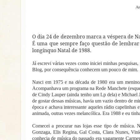
Ar
O dia 24 de dezembro marca a véspera de Na
É uma que sempre faço questão de lembrar e
longínquo Natal de 1988.
Já escrevi várias vezes como iniciei minhas pesquisa
Blog, por consequência conhecem um pouco de mim.
Nasci em 1975 e na década de 1980 era um menino/a
Acompanhava um programa na Rede Manchete (esqueci 
de Cindy Lauper (ainda tenho um Lp dela) e Michael J
de gostar dessas músicas, havia um vazio dentro de mi
época e achava interessante aqueles rádio capelinhas 
animada, outras vezes melancólica. Era 1988 e eu tinh
Comecei a procurar nas lojas esse tipo de música. N
Gonzaga, Elis Regina, Gal Costa, Clara Nunes, Vin
conhecia de música do passado era vagamente Carme