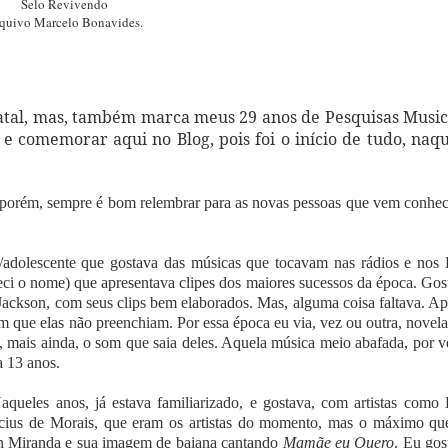
Selo Revivendo
quivo Marcelo Bonavides.
tal, mas, também marca meus 29 anos de Pesquisas Music
 comemorar aqui no Blog, pois foi o início de tudo, naq
s, porém, sempre é bom relembrar para as novas pessoas que vem conhec
dolescente que gostava das músicas que tocavam nas rádios e nos 
o nome) que apresentava clipes dos maiores sucessos da época. Gos
ackson, com seus clips bem elaborados. Mas, alguma coisa faltava. Ap
m que elas não preenchiam. Por essa época eu via, vez ou outra, novela
e, mais ainda, o som que saia deles. Aquela música meio abafada, por v
a 13 anos.
aqueles anos, já estava familiarizado, e gostava, com artistas como 
ícius de Morais, que eram os artistas do momento, mas o máximo qu
n Miranda e sua imagem de baiana cantando
Mamãe eu Quero
. Eu gos