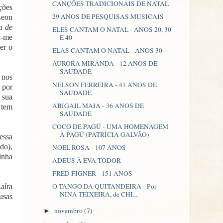
CANÇÕES TRADICIONAIS DE NATAL
ções
29 ANOS DE PESQUISAS MUSICAIS
Leon
a de
ELES CANTAM O NATAL - ANOS 20, 30
E 40
i-me
er o
ELAS CANTAM O NATAL - ANOS 30
AURORA MIRANDA - 12 ANOS DE
SAUDADE
 nos
NELSON FERREIRA - 41 ANOS DE
 por
SAUDADE
 sua
ABIGAIL MAIA - 36 ANOS DE
 tem
SAUDADE
COCO DE PAGÚ - UMA HOMENAGEM
À PAGÚ (PATRÍCIA GALVÃO)
essa
do),
NOEL ROSA - 107 ANOS
inha
ADEUS À EVA TODOR
FRED FIGNER - 151 ANOS
O TANGO DA QUITANDEIRA - Por
aíra
NINA TEIXEIRA, de CHI...
usas
novembro
(7)
►