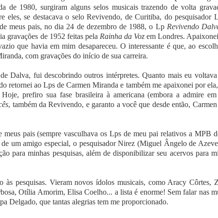
ada de 1980, surgiram alguns selos musicais trazendo de volta grava
tre eles, se destacava o selo Revivendo, de Curitiba, do pesquisador 
i de meus pais, no dia 24 de dezembro de 1988, o Lp
Revivendo Dalv
zia gravações de 1952 feitas pela
Rainha da Voz
em Londres. Apaixone
 vazio que havia em mim desapareceu. O interessante é que, ao escolh
iranda, com gravações do início de sua carreira.
 Dalva, fui descobrindo outros intérpretes. Quanto mais eu voltava
ando retornei ao Lps de Carmen Miranda e também me apaixonei por ela,
 Hoje, prefiro sua fase brasileira à americana (embora a admire em
cês
, também da Revivendo, e garanto a você que desde então, Carmen
 de meus pais (sempre vasculhava os Lps de meu pai relativos a MPB d
ra de um amigo especial, o pesquisador Nirez (Miguel Ângelo de Azeve
ão para minhas pesquisas, além de disponibilizar seu acervos para m
 às pesquisas. Vieram novos ídolos musicais, como Aracy Côrtes, Z
bosa, Otília Amorim, Elisa Coelho... a lista é enorme! Sem falar nas m
epa Delgado, que tantas alegrias tem me proporcionado.