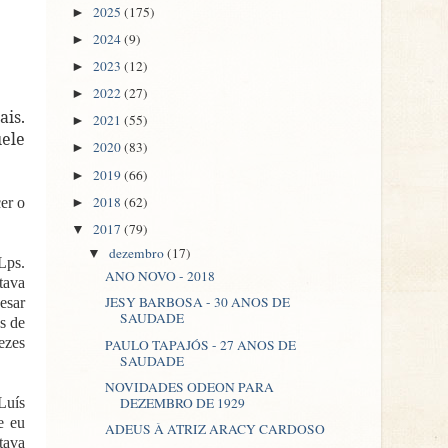
2025
(175)
►
2024
(9)
►
2023
(12)
►
2022
(27)
►
ais.
2021
(55)
►
uele
2020
(83)
►
2019
(66)
►
2018
(62)
er o
►
2017
(79)
▼
dezembro
(17)
▼
Lps.
ANO NOVO - 2018
tava
JESY BARBOSA - 30 ANOS DE
esar
SAUDADE
s de
ezes
PAULO TAPAJÓS - 27 ANOS DE
SAUDADE
NOVIDADES ODEON PARA
DEZEMBRO DE 1929
Luís
e eu
ADEUS À ATRIZ ARACY CARDOSO
tava