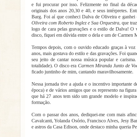
e fui procurar por isso. Felizmente no final da déc
originais dos anos 20,30 e 40, e seus intérpretes. En
Barg. Foi aí que conheci Dalva de Oliveira e ganhe
Oliveira com Roberto Inglez e Sua Orquestra
, que tra
logo de cara pelas gravações e o estilo de Dalva! O
disco, fiquei em dúvida entre o dela e um de Carmen M
Tempos depois, com o ouvido educado graças à voz de
anos, mais gostava do estilo e das gravações. Foi qu
seu jeito de cantar nossa música popular e carisma.
totalidade). O disco era
Carmen Miranda Junto de Vo
ficado juntinho de mim, cantando maravilhosamente.
Nessa jornada tive a ajuda e o incentivo importante
época) e de vários amigos que os represento na figu
que há 27 anos tem sido um grande modelo e inspiraç
formação.
Com o passar dos anos, dediquei-me com mais afinco
Cavalcanti, Yolanda Osório, Francisco Alves, Jesy Bar
e astros da Casa Edison, onde destaco minha queria P