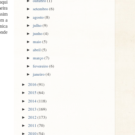
outubro
(1)
►
aqui
eira
setembro
(6)
►
ssim
agosto
(8)
►
om a
julho
(9)
►
única
 onde
junho
(4)
►
maio
(5)
►
abril
(5)
►
março
(7)
►
fevereiro
(6)
►
janeiro
(4)
►
2016
(91)
►
2015
(64)
►
2014
(118)
►
2013
(169)
►
2012
(173)
►
2011
(70)
►
2010
(54)
►