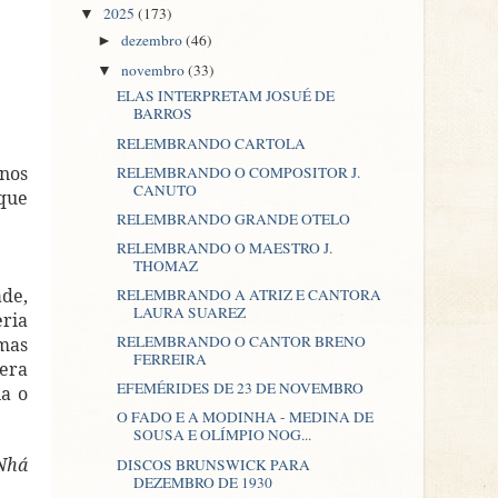
2025
(173)
▼
dezembro
(46)
►
novembro
(33)
▼
ELAS INTERPRETAM JOSUÉ DE
BARROS
RELEMBRANDO CARTOLA
anos
RELEMBRANDO O COMPOSITOR J.
CANUTO
 que
RELEMBRANDO GRANDE OTELO
RELEMBRANDO O MAESTRO J.
THOMAZ
ade,
RELEMBRANDO A ATRIZ E CANTORA
LAURA SUAREZ
eria
RELEMBRANDO O CANTOR BRENO
umas
FERREIRA
pera
EFEMÉRIDES DE 23 DE NOVEMBRO
ia o
O FADO E A MODINHA - MEDINA DE
SOUSA E OLÍMPIO NOG...
Nhá
DISCOS BRUNSWICK PARA
DEZEMBRO DE 1930