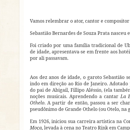
Vamos relembrar o ator, cantor e compos
Sebastião Bernardes de Souza Prata nasceu
Foi criado por uma família tradicional de U
de idade, apresentava-se em frente aos hoté
por ali passavam.
Aos dez anos de idade, o garoto Sebastião 
indo em direção ao Rio de Janeiro. Adotado p
do pai de Abigail, Fillipo Aléssio, (ela tam
noções musicais. Aprendendo a cantar
La 
Othelo
. A partir de então, passou a ser cha
pseudônimo de Grande Othelo (ou Otelo, na gr
Em 1926, iniciou sua carreira artística na
Moça
, levada à cena no Teatro Rink em Campi