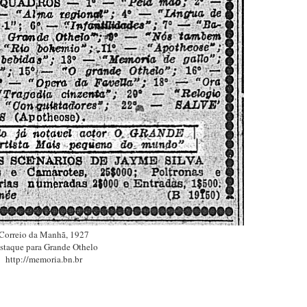
Correio da Manhã, 1927
staque para Grande Othelo
http://memoria.bn.br