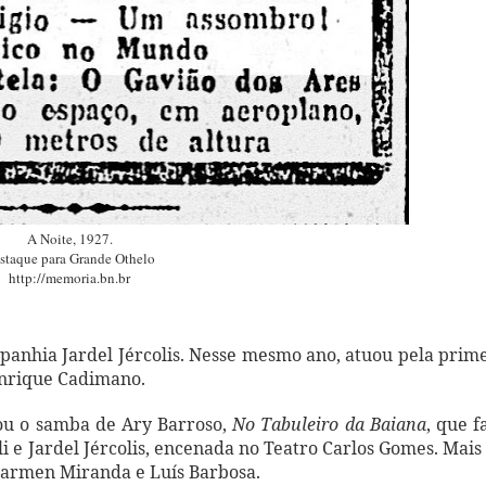
A Noite, 1927.
staque para Grande Othelo
http://memoria.bn.br
mpanhia Jardel Jércolis. Nesse mesmo ano, atuou pela prim
 Enrique Cadimano.
çou o samba de Ary Barroso,
No Tabuleiro da Baiana
, que f
li e Jardel Jércolis, encenada no Teatro Carlos Gomes. Mai
Carmen Miranda e Luís Barbosa.