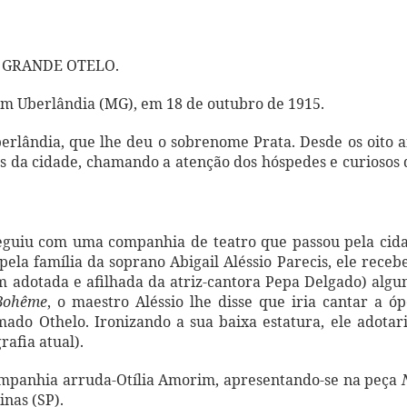
itor GRANDE OTELO.
 em Uberlândia (MG), em 18 de outubro de 1915.
berlândia, que lhe deu o sobrenome Prata. Desde os oito 
is da cidade, chamando a atenção dos hóspedes e curiosos
seguiu com uma companhia de teatro que passou pela cid
ela família da soprano Abigail Aléssio Parecis, ele receb
bém adotada e afilhada da atriz-cantora Pepa Delgado) alg
Bohême
, o maestro Aléssio lhe disse que iria cantar a ó
mado Othelo. Ironizando a sua baixa estatura, ele adotar
afia atual).
 Companhia arruda-Otília Amorim, apresentando-se na peça
nas (SP).