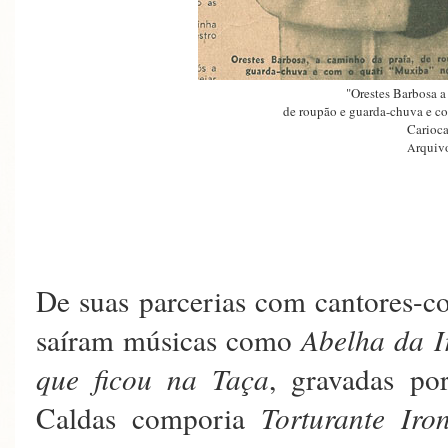
"Orestes Barbosa a
de roupão e guarda-chuva e co
Carioca
rquiv
A
De suas parcerias com cantores-c
saíram músicas como
Abelha da I
que ficou na Taça
, gravadas po
Caldas comporia
Torturante Iro