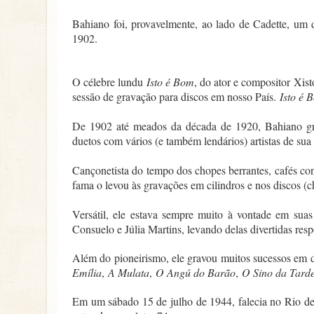
Bahiano foi, provavelmente, ao lado de Cadette, um 
1902.
O célebre lundu
Isto é Bom
, do ator e compositor Xis
sessão de gravação para discos em nosso País.
Isto é 
De 1902 até meados da década de 1920, Bahiano grav
duetos com vários (e também lendários) artistas de sua
Cançonetista do tempo dos chopes berrantes, cafés co
fama o levou às gravações em cilindros e nos discos (
Versátil, ele estava sempre muito à vontade em sua
Consuelo e Júlia Martins, levando delas divertidas resp
Além do pioneirismo, ele gravou muitos sucessos em di
Emília
,
A Mulata
,
O Angú do Barão
,
O Sino da Tard
Em um sábado 15 de julho de 1944, falecia no Rio de