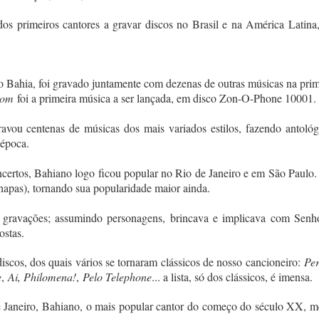
dos primeiros cantores a gravar discos no Brasil e na América Latina
to Bahia, foi gravado juntamente com dezenas de outras músicas na prim
Bom
foi a primeira música a ser lançada, em disco Zon-O-Phone 10001.
ou centenas de músicas dos mais variados estilos, fazendo antológ
 época.
ncertos, Bahiano logo ficou popular no Rio de Janeiro e em São Paulo.
chapas), tornando sua popularidade maior ainda.
s gravações; assumindo personagens, brincava e implicava com Senho
ostas.
scos, dos quais vários se tornaram clássicos de nosso cancioneiro:
Pe
e
,
Ai, Philomena!
,
Pelo Telephone
... a lista, só dos clássicos, é imensa.
 Janeiro, Bahiano, o mais popular cantor do começo do século XX, m