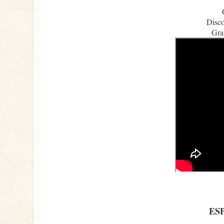
Disc
Gra
ES