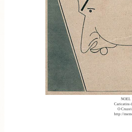
NOEL
Caricatira
O Cruzei
http://memo