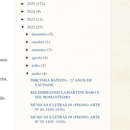
2025
(172)
►
2024
(9)
►
2023
(12)
►
2022
(27)
▼
dezembro
(5)
►
outubro
(1)
►
setembro
(2)
►
agosto
(4)
►
suas
julho
(2)
►
junho
(4)
▼
ira,
DIRCINHA BATISTA - 23 ANOS DE
SAUDADE
RELEMBRANDO LAMARTINE BABO E
SEU ROMANTISMO
ção
.
MÚSICAS E LETRAS 09 (PHONO-ARTE
Nº 40, 1929-1930)
MÚSICAS E LETRAS 08 (PHONO-ARTE
Nº 39, 1929 -1930)