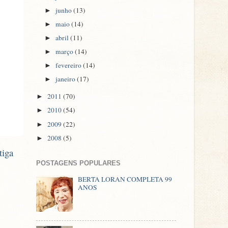
junho
(13)
►
maio
(14)
►
abril
(11)
►
março
(14)
►
fevereiro
(14)
►
janeiro
(17)
►
2011
(70)
►
2010
(54)
►
2009
(22)
►
2008
(5)
►
tiga
POSTAGENS POPULARES
BERTA LORAN COMPLETA 99
ANOS