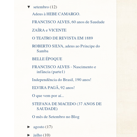
setembro
(12)
▼
Adeus à HEBE CAMARGO.
FRANCISCO ALVES, 60 anos de Saudade
ZAÍRA e VICENTE
O TEATRO DE REVISTA EM 1889
ROBERTO SILVA, adeus ao Príncipe do
Samba
BELLE ÉPOQUE
FRANCISCO ALVES - Nascimento e
infância (parte1)
Independência do Brasil, 190 anos!
ELVIRA PAGÃ, 92 anos!
O que vem por aí...
STEFANA DE MACEDO (37 ANOS DE
SAUDADE)
O mês de Setembro no Blog
agosto
(17)
►
julho
(10)
►