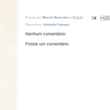
Postado por
Marcelo Bonavides
às
9.12.13
Marcadores:
Alzirinha Camargo
Nenhum comentário:
Postar um comentário