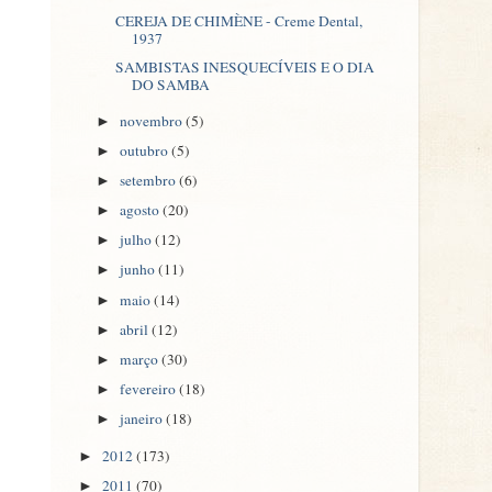
CEREJA DE CHIMÈNE - Creme Dental,
1937
SAMBISTAS INESQUECÍVEIS E O DIA
DO SAMBA
novembro
(5)
►
outubro
(5)
►
setembro
(6)
►
agosto
(20)
►
julho
(12)
►
junho
(11)
►
maio
(14)
►
abril
(12)
►
março
(30)
►
fevereiro
(18)
►
janeiro
(18)
►
2012
(173)
►
2011
(70)
►