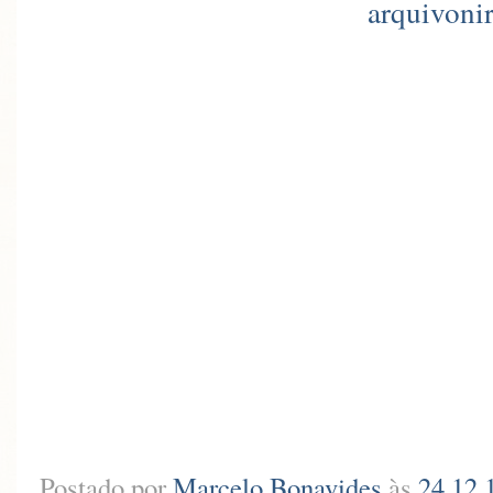
arquivoni
Postado por
Marcelo Bonavides
às
24.12.