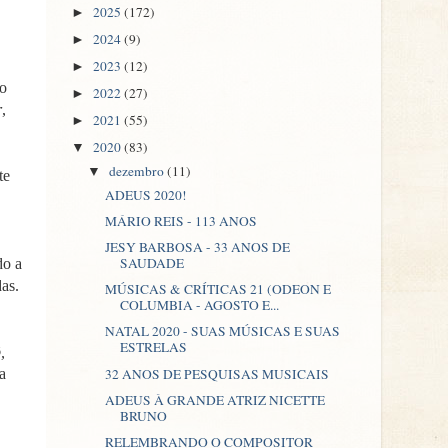
2025
(172)
►
2024
(9)
►
2023
(12)
►
io
2022
(27)
►
r
,
2021
(55)
►
2020
(83)
▼
dezembro
(11)
▼
te
ADEUS 2020!
MÁRIO REIS - 113 ANOS
JESY BARBOSA - 33 ANOS DE
SAUDADE
do a
as.
MÚSICAS & CRÍTICAS 21 (ODEON E
COLUMBIA - AGOSTO E...
NATAL 2020 - SUAS MÚSICAS E SUAS
ESTRELAS
,
32 ANOS DE PESQUISAS MUSICAIS
a
ADEUS À GRANDE ATRIZ NICETTE
BRUNO
RELEMBRANDO O COMPOSITOR