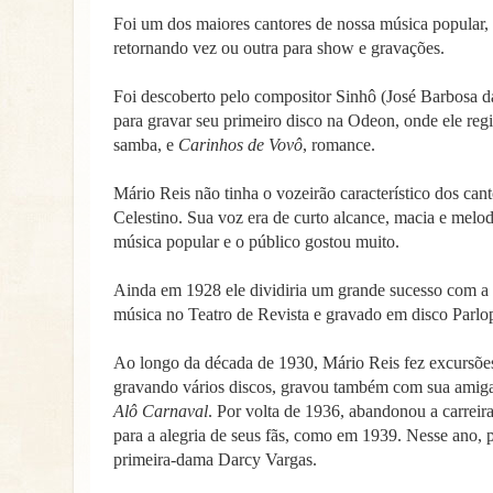
Foi um dos maiores cantores de nossa música popular,
retornando vez ou outra para show e gravações.
Foi descoberto pelo compositor Sinhô (José Barbosa da
para gravar seu primeiro disco na Odeon, onde ele reg
samba, e
Carinhos de Vovô
, romance.
Mário Reis não tinha o vozeirão característico dos ca
Celestino. Sua voz era de curto alcance, macia e melodi
música popular e o público gostou muito.
Ainda em 1928 ele dividiria um grande sucesso com a 
música no Teatro de Revista e gravado em disco Parl
Ao longo da década de 1930, Mário Reis fez excursões
gravando vários discos, gravou também com sua amig
Alô Carnaval
. Por volta de 1936, abandonou a carreira 
para a alegria de seus fãs, como em 1939. Nesse ano, 
primeira-dama Darcy Vargas.