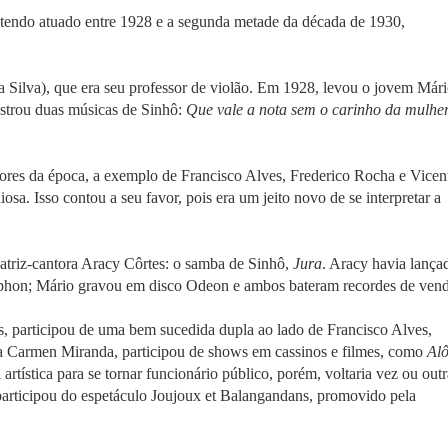
 tendo atuado entre 1928 e a segunda metade da década de 1930,
 Silva), que era seu professor de violão. Em 1928, levou o jovem Már
istrou duas músicas de Sinhô:
Que vale a nota sem o carinho da mulhe
ntores da época, a exemplo de Francisco Alves, Frederico Rocha e Vicen
osa. Isso contou a seu favor, pois era um jeito novo de se interpretar a
atriz-cantora Aracy Côrtes: o samba de Sinhô,
Jura
. Aracy havia lança
ophon; Mário gravou em disco Odeon e ambos bateram recordes de vend
, participou de uma bem sucedida dupla ao lado de Francisco Alves,
a Carmen Miranda, participou de shows em cassinos e filmes, como
Alô
artística para se tornar funcionário público, porém, voltaria vez ou outr
participou do espetáculo Joujoux et Balangandans, promovido pela