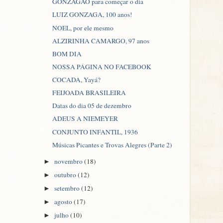
GONZAGÃO para começar o dia
LUIZ GONZAGA, 100 anos!
NOEL, por ele mesmo
ALZIRINHA CAMARGO, 97 anos
BOM DIA
NOSSA PÁGINA NO FACEBOOK
COCADA, Yayá?
FEIJOADA BRASILEIRA
Datas do dia 05 de dezembro
ADEUS A NIEMEYER
CONJUNTO INFANTIL, 1936
Músicas Picantes e Trovas Alegres (Parte 2)
novembro
(18)
►
outubro
(12)
►
setembro
(12)
►
agosto
(17)
►
julho
(10)
►