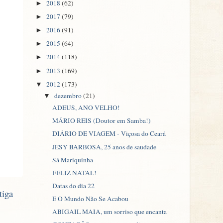
2018
(62)
►
2017
(79)
►
2016
(91)
►
2015
(64)
►
2014
(118)
►
2013
(169)
►
2012
(173)
▼
dezembro
(21)
▼
ADEUS, ANO VELHO!
MÁRIO REIS (Doutor em Samba!)
DIÁRIO DE VIAGEM - Viçosa do Ceará
JESY BARBOSA, 25 anos de saudade
Sá Mariquinha
FELIZ NATAL!
Datas do dia 22
tiga
E O Mundo Não Se Acabou
ABIGAIL MAIA, um sorriso que encanta