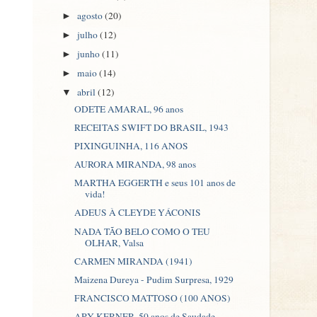
agosto
(20)
►
julho
(12)
►
junho
(11)
►
maio
(14)
►
abril
(12)
▼
ODETE AMARAL, 96 anos
RECEITAS SWIFT DO BRASIL, 1943
PIXINGUINHA, 116 ANOS
AURORA MIRANDA, 98 anos
MARTHA EGGERTH e seus 101 anos de
vida!
ADEUS À CLEYDE YÁCONIS
NADA TÃO BELO COMO O TEU
OLHAR, Valsa
CARMEN MIRANDA (1941)
Maizena Dureya - Pudim Surpresa, 1929
FRANCISCO MATTOSO (100 ANOS)
ARY KERNER, 50 anos de Saudade