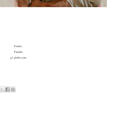
Fontes:
Funarte
g1.globo.com