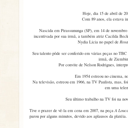
Hoje, dia 15 de abril de
Com 89 anos, ela estava in
Nascida em Pirassununga (SP), em 14 de novembro d
incentivada por sua irmã, a também atriz Cacilda Bec
Nydia Licia no papel de
Rosa
Seu talento pôde ser conferido em várias peças no TBC 
irmã, de Ziembi
Por convite de Nelson Rodrigues, interpr
Em 1954 estreou no cinema, n
Na televisão, estreou em 1966, na TV Paulista, mas, f
em uma telen
Seu último trabalho na TV foi na no
Tive o prazer de vê-la em cena em 2007, na peça
A Louca
parou por alguns minutos, devido aos aplausos da platéia.