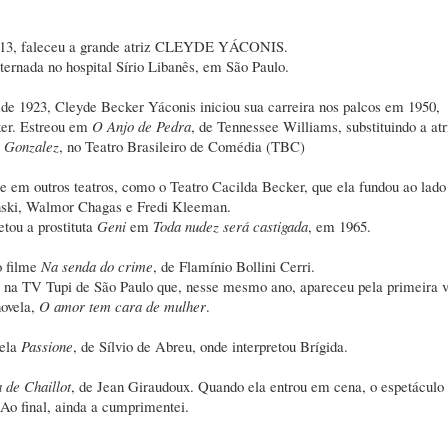
 2013, faleceu a grande atriz CLEYDE YÁCONIS.
ternada no hospital Sírio Libanês, em São Paulo.
e 1923, Cleyde Becker Yáconis iniciou sua carreira nos palcos em 1950,
ker. Estreou em
O Anjo de Pedra
, de Tennessee Williams, substituindo a atr
 Gonzalez
, no Teatro Brasileiro de Comédia (TBC)
e em outros teatros, como o Teatro Cacilda Becker, que ela fundou ao lado
nski, Walmor Chagas e Fredi Kleeman.
etou a prostituta
Geni
em
Toda nudez será castigada
, em 1965.
o filme
Na senda do crime
, de Flamínio Bollini Cerri.
oi na TV Tupi de São Paulo que, nesse mesmo ano, apareceu pela primeira 
ovela,
O amor tem cara de mulher
.
vela
Passione
, de Sílvio de Abreu, onde interpretou Brígida.
 de Chaillot
, de Jean Giraudoux. Quando ela entrou em cena, o espetáculo
 Ao final, ainda a cumprimentei.