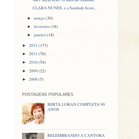
CLARA NUNES, e a Saudade ficou...
março
(30)
►
fevereiro
(18)
►
janeiro
(18)
►
2012
(173)
►
2011
(70)
►
2010
(54)
►
2009
(22)
►
2008
(5)
►
POSTAGENS POPULARES
BERTA LORAN COMPLETA 99
ANOS
RELEMBRANDO A CANTORA