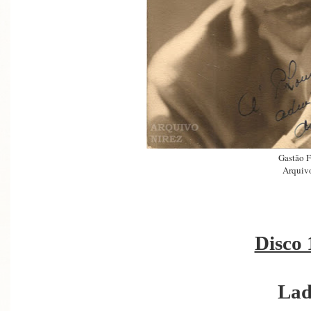
Gastão F
Arquivo
Disco 
Lad