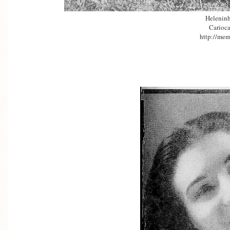
Heleninh
Carioca
http://mem