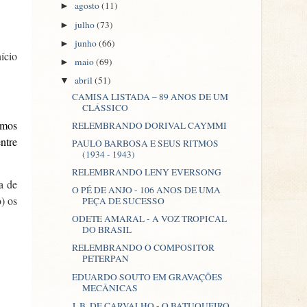
agosto
(11)
►
julho
(73)
►
junho
(66)
►
ício
maio
(69)
►
abril
(51)
▼
CAMISA LISTADA – 89 ANOS DE UM
CLÁSSICO
imos
RELEMBRANDO DORIVAL CAYMMI
entre
PAULO BARBOSA E SEUS RITMOS
(1934 - 1943)
RELEMBRANDO LENY EVERSONG
a de
O PÉ DE ANJO - 106 ANOS DE UMA
) os
PEÇA DE SUCESSO
ODETE AMARAL - A VOZ TROPICAL
DO BRASIL
RELEMBRANDO O COMPOSITOR
PETERPAN
EDUARDO SOUTO EM GRAVAÇÕES
MECÂNICAS
J. B. DE CARVALHO - O BATUQUEIRO