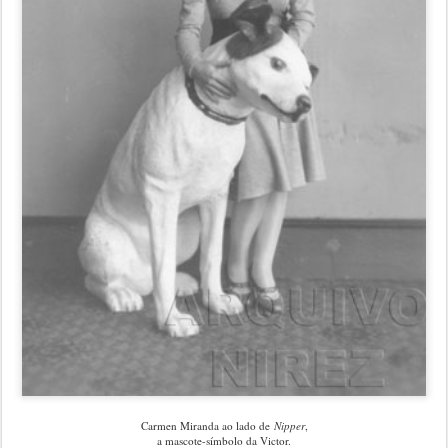
Carmen Miranda ao lado de
Nipper
,
a mascote-símbolo da Victor.