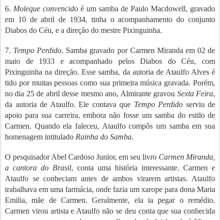
6.
Moleque convencido
é um samba de Paulo Macdowell, gravado
em 10 de abril de 1934, tinha o acompanhamento do conjunto
Diabos do Céu, e a direção do mestre Pixinguinha.
7.
Tempo Perdido
. Samba gravado por Carmen Miranda em 02 de
maio de 1933 e acompanhado pelos Diabos do Céu, com
Pixinguinha na direção. Esse samba, da autoria de Ataulfo Alves é
tido por muitas pessoas como sua primeira música gravada. Porém,
no dia 25 de abril desse mesmo ano, Almirante gravou
Sexta Feira
,
da autoria de Ataulfo. Ele contava que
Tempo Perdido
serviu de
apoio para sua carreira, embora não fosse um samba do estilo de
Carmen. Quando ela faleceu, Ataulfo compôs um samba em sua
homenagem intitulado
Rainha do Samba
.
O pesquisador Abel Cardoso Junior, em seu livro
Carmen Miranda,
a cantora do Brasil
, conta uma história interessante. Carmen e
Ataulfo se conheciam antes de ambos virarem artistas. Ataulfo
trabalhava em uma farmácia, onde fazia um xarope para dona Maria
Emilia, mãe de Carmen. Geralmente, ela ia pegar o remédio.
Carmen virou artista e Ataulfo não se deu conta que sua conhecida