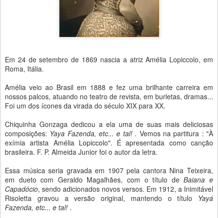
Em 24 de setembro de 1869 nascia a atriz Amélia Lopiccolo, em
Roma, Itália.
Amélia veio ao Brasil em 1888 e fez uma brilhante carreira em
nossos palcos, atuando no teatro de revista, em burletas, dramas...
Foi um dos ícones da virada do século XIX para XX.
Chiquinha Gonzaga dedicou a ela uma de suas mais deliciosas
composições:
Yaya Fazenda, etc... e tal! .
Vemos na partitura : "À
exímia artista Amélia Lopiccolo". É apresentada como canção
brasileira. F. P. Almeida Junior foi o autor da letra.
Essa música seria gravada em 1907 pela cantora Nina Teixeira,
em dueto com Geraldo Magalhães, com o título de
Baiana e
Capadócio
, sendo adicionados novos versos. Em 1912, a Inimitável
Risoletta gravou a versão original, mantendo o título
Yayá
Fazenda, etc... e tal!
.