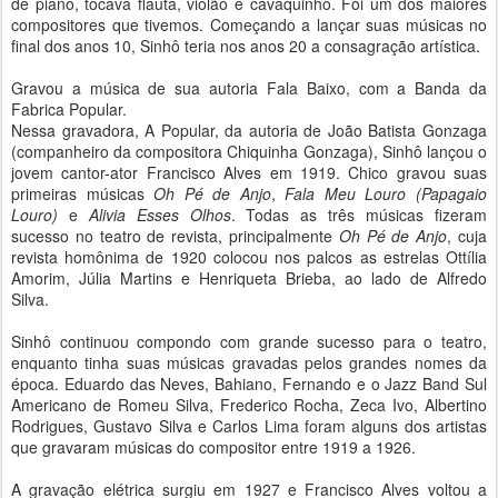
de piano, tocava flauta, violão e cavaquinho. Foi um dos maiores
compositores que tivemos. Começando a lançar suas músicas no
final dos anos 10, Sinhô teria nos anos 20 a consagração artística.
Gravou a música de sua autoria Fala Baixo, com a Banda da
Fabrica Popular.
Nessa gravadora, A Popular, da autoria de João Batista Gonzaga
(companheiro da compositora Chiquinha Gonzaga), Sinhô lançou o
jovem cantor-ator Francisco Alves em 1919. Chico gravou suas
primeiras músicas
Oh Pé de Anjo
,
Fala Meu Louro (Papagaio
Louro)
e
Alivia Esses Olhos
. Todas as três músicas fizeram
sucesso no teatro de revista, principalmente
Oh Pé de Anjo
, cuja
revista homônima de 1920 colocou nos palcos as estrelas Ottília
Amorim, Júlia Martins e Henriqueta Brieba, ao lado de Alfredo
Silva.
Sinhô continuou compondo com grande sucesso para o teatro,
enquanto tinha suas músicas gravadas pelos grandes nomes da
época. Eduardo das Neves, Bahiano, Fernando e o Jazz Band Sul
Americano de Romeu Silva, Frederico Rocha, Zeca Ivo, Albertino
Rodrigues, Gustavo Silva e Carlos Lima foram alguns dos artistas
que gravaram músicas do compositor entre 1919 a 1926.
A gravação elétrica surgiu em 1927 e Francisco Alves voltou a