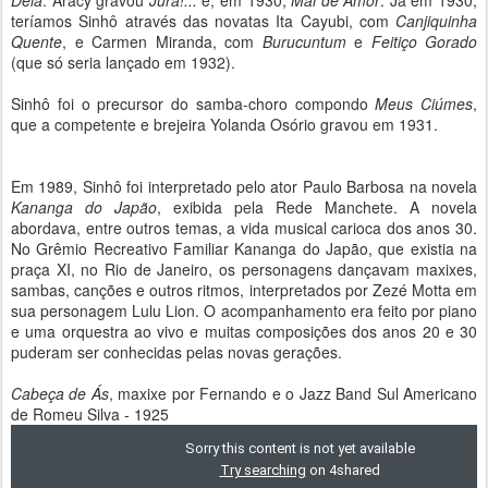
Dela
. Aracy gravou
Jura!...
e, em 1930,
Mal de Amor
. Já em 1930,
teríamos Sinhô através das novatas Ita Cayubi, com
Canjiquinha
Quente
, e Carmen Miranda, com
Burucuntum
e
Feitiço Gorado
(que só seria lançado em 1932).
Sinhô foi o precursor do samba-choro compondo
Meus Ciúmes
,
que a competente e brejeira Yolanda Osório gravou em 1931.
Em 1989, Sinhô foi interpretado pelo ator Paulo Barbosa na novela
Kananga do Japão
, exibida pela Rede Manchete. A novela
abordava, entre outros temas, a vida musical carioca dos anos 30.
No Grêmio Recreativo Familiar Kananga do Japão, que existia na
praça XI, no Rio de Janeiro, os personagens dançavam maxixes,
sambas, canções e outros ritmos, interpretados por Zezé Motta em
sua personagem Lulu Lion. O acompanhamento era feito por piano
e uma orquestra ao vivo e muitas composições dos anos 20 e 30
puderam ser conhecidas pelas novas gerações.
Cabeça de Ás
, maxixe por Fernando e o Jazz Band Sul Americano
de Romeu Silva - 1925