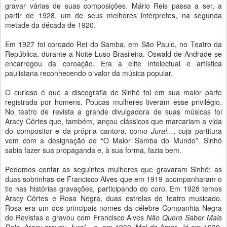
gravar várias de suas composições. Mário Reis passa a ser, a
partir de 1928, um de seus melhores intérpretes, na segunda
metade da década de 1920.
Em 1927 foi coroado Rei do Samba, em São Paulo, no Teatro da
República, durante a Noite Luso-Brasileira. Oswald de Andrade se
encarregou da coroação. Era a elite intelectual e artística
paulistana reconhecendo o valor da música popular.
O curioso é que a discografia de Sinhô foi em sua maior parte
registrada por homens. Poucas mulheres tiveram esse privilégio.
No teatro de revista a grande divulgadora de suas músicas foi
Aracy Côrtes que, também, lançou clássicos que marcariam a vida
do compositor e da própria cantora, como
Jura!...
, cuja partitura
vem com a designação de “O Maior Samba do Mundo”. Sinhô
sabia fazer sua propaganda e, à sua forma, fazia bem.
Podemos contar as seguintes mulheres que gravaram Sinhô: as
duas sobrinhas de Francisco Alves que em 1919 acompanharam o
tio nas histórias gravações, participando do coro. Em 1928 temos
Aracy Côrtes e Rosa Negra, duas estrelas do teatro musicado.
Rosa era um dos principais nomes da célebre Companhia Negra
de Revistas e gravou com Francisco Alves
Não Quero Saber Mais