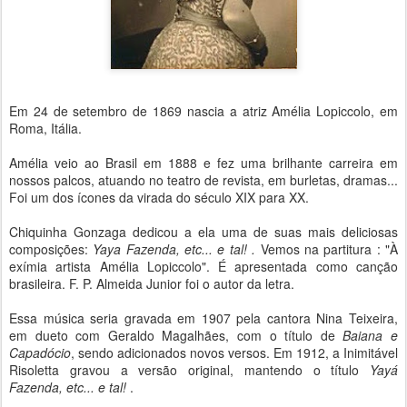
Em 24 de setembro de 1869 nascia a atriz Amélia Lopiccolo, em
Roma, Itália.
Amélia veio ao Brasil em 1888 e fez uma brilhante carreira em
nossos palcos, atuando no teatro de revista, em burletas, dramas...
Foi um dos ícones da virada do século XIX para XX.
Chiquinha Gonzaga dedicou a ela uma de suas mais deliciosas
composições:
Yaya Fazenda, etc... e tal! .
Vemos na partitura : "À
exímia artista Amélia Lopiccolo". É apresentada como canção
brasileira. F. P. Almeida Junior foi o autor da letra.
Essa música seria gravada em 1907 pela cantora Nina Teixeira,
em dueto com Geraldo Magalhães, com o título de
Baiana e
Capadócio
, sendo adicionados novos versos. Em 1912, a Inimitável
Risoletta gravou a versão original, mantendo o título
Yayá
Fazenda, etc... e tal!
.