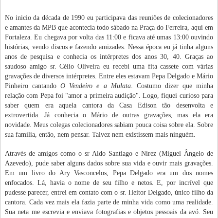
No inicio da década de 1990 eu participava das reuniões de colecionadores
e amantes da MPB que acontecia todo sábado na Praça do Ferreira, aqui em
Fortaleza. Eu chegava por volta das 11:00 e ficava até umas 13:00 ouvindo
histórias, vendo discos e fazendo amizades. Nessa época eu já tinha alguns
anos de pesquisa e conhecia os intérpretes dos anos 30, 40. Graças ao
saudoso amigo sr. Célio Oliveira eu recebi uma fita cassete com várias
gravações de diversos intérpretes. Entre eles estavam Pepa Delgado e Mário
Pinheiro cantando
O Vendeiro e a Mulata
. Costumo dizer que minha
relação com Pepa foi "amor a primeira audição". Logo, fiquei curioso para
saber quem era aquela cantora da Casa Edison tão desenvolta e
extrovertida. Já conhecia o Mário de outras gravações, mas ela era
novidade. Meus colegas colecionadores sabiam pouca coisa sobre ela. Sobre
sua família, então, nem pensar. Talvez nem existissem mais ninguém.
Através de amigos como o sr Aldo Santiago e Nirez (Miguel Ângelo de
Azevedo), pude saber alguns dados sobre sua vida e ouvir mais gravações.
Em um livro do Ary Vasconcelos, Pepa Delgado era um dos nomes
enfocados. Lá, havia o nome de seu filho e netos. E, por incrível que
pudesse parecer, entrei em contato com o sr. Heitor Delgado, único filho da
cantora. Cada vez mais ela fazia parte de minha vida como uma realidade.
Sua neta me escrevia e enviava fotografias e objetos pessoais da avó. Seu