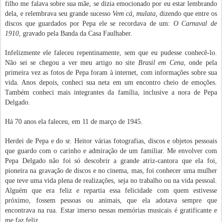
filho me falava sobre sua mãe, se dizia emocionado por eu estar lembrando
dela, e relembrava seu grande sucesso
Vem cá, mulata,
dizendo que entre os
discos que guardados por Pepa ele se recordava de um:
O Carnaval de
1910
, gravado pela Banda da Casa Faulhaber.
Infelizmente ele faleceu repentinamente, sem que eu pudesse conhecê-lo.
Não sei se chegou a ver meu artigo no site
Brasil em Cena
, onde pela
primeira vez as fotos de Pepa foram à internet, com informações sobre sua
vida. Anos depois, conheci sua neta em um encontro cheio de emoções.
Também conheci mais integrantes da família, inclusive a nora de Pepa
Delgado.
Há 70 anos ela faleceu, em 11 de março de 1945.
Herdei de Pepa e do sr. Heitor várias fotografias, discos e objetos pessoais
que guardo com o carinho e admiração de um familiar. Me envolver com
Pepa Delgado não foi só descobrir a grande atriz-cantora que ela foi,
pioneira na gravação de discos e no cinema, mas, foi conhecer uma mulher
que teve uma vida plena de realizações, seja no trabalho ou na vida pessoal.
Alguém que era feliz e repartia essa felicidade com quem estivesse
próximo, fossem pessoas ou animais, que ela adotava sempre que
encontrava na rua. Estar imerso nessas memórias musicais é gratificante e
me faz feliz.