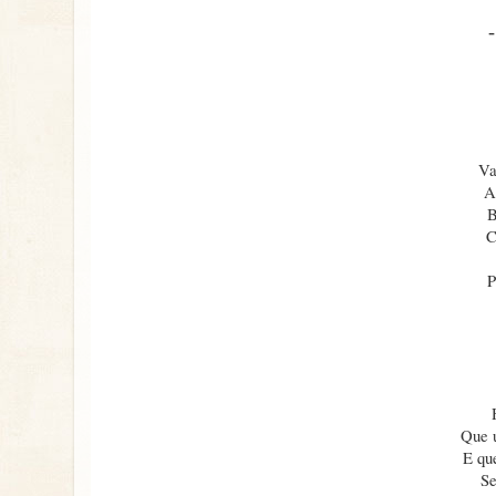
Va
A
B
C
P
Que u
E qu
Se