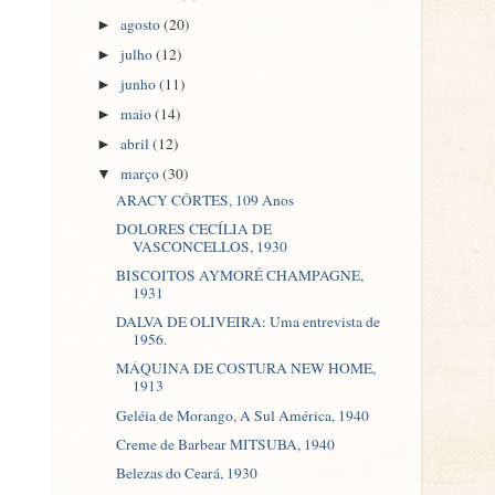
agosto
(20)
►
julho
(12)
►
junho
(11)
►
maio
(14)
►
abril
(12)
►
março
(30)
▼
ARACY CÔRTES, 109 Anos
DOLORES CECÍLIA DE
VASCONCELLOS, 1930
BISCOITOS AYMORÉ CHAMPAGNE,
1931
DALVA DE OLIVEIRA: Uma entrevista de
1956.
MÁQUINA DE COSTURA NEW HOME,
1913
Geléia de Morango, A Sul América, 1940
Creme de Barbear MITSUBA, 1940
Belezas do Ceará, 1930