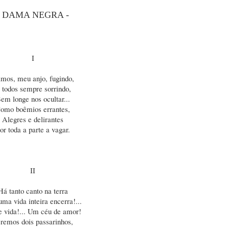
- DAMA NEGRA -
I
mos, meu anjo, fugindo,
 todos sempre sorrindo,
em longe nos ocultar...
omo boêmios errantes,
Alegres e delirantes
or toda a parte a vagar.
II
Há tanto canto na terra
ma vida inteira encerra!...
e vida!... Um céu de amor!
remos dois passarinhos,