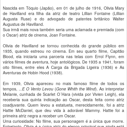
Nascida em Tóquio (Japão), em 01 de julho de 1916, Olivia Mary
de Havilland era filha da atriz de teatro Lillian Fontaine (Lillian
Augusta Ruse) e do advogado de patentes britânico Walter
Augustus de Havilland.
Sua irmã mais nova também seria uma aclamada e premiada (com
o Oscar) atriz de cinema, Joan Fontaine.
Olivia de Havilland se tornou conhecida do grande público em
1935, quando estreou no cinema. Em seu quarto filme, Capitão
Blood, ela iniciaria uma parceria nas telas com Errol Flynn, em
vários filmes de aventura, hoje antológicos. De 1935 a 1941, foram
oito filmes, entre eles A Carga da Brigada Ligeira (1936) e As
Aventuras de Hobin Hood (1938).
Em 1939, Olivia apareceu no mais famoso filme de todos os
tempos, .
..E O Vento Levou
(
Gone Whith the Wind
). Ao interpretar
Melanie, cunhada de Scarlet O´Hara (vivida por Vivien Leigh), ela
receberia sua quinta indicação ao Oscar, desta feita como atriz
coadjuvante. Quem levou a estatueta, merecidamente, foi a atriz
Hattie McDaniel, que deu vida à adorável Mammy. Hattie foi a
primeira atriz negra a receber um Oscar.
Uma curiosidade: No filme, sua personagem é a única que morre.
Entretanto, Olivia é a única atriz do elenco principal que ainda está