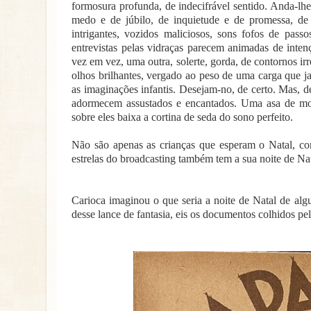
formosura profunda, de indecifrável sentido. Anda-lhe
medo e de júbilo, de inquietude e de promessa, d
intrigantes, vozidos maliciosos, sons fofos de pas
entrevistas pelas vidraças parecem animadas de inte
vez em vez, uma outra, solerte, gorda, de contornos 
olhos brilhantes, vergado ao peso de uma carga que j
as imaginações infantis. Desejam-no, de certo. Mas, d
adormecem assustados e encantados. Uma asa de mos
sobre eles baixa a cortina de seda do sono perfeito.
Não são apenas as crianças que esperam o Natal, c
estrelas do broadcasting também tem a sua noite de Na
Carioca imaginou o que seria a noite de Natal de alg
desse lance de fantasia, eis os documentos colhidos pel