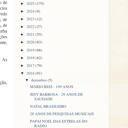
o de
2025
(175)
►
cios
2024
(9)
►
redo
2023
(12)
►
, de
, de
2022
(27)
►
urba
2021
(55)
►
ções
2020
(83)
ume,
►
2019
(66)
►
2018
(62)
►
. As
2017
(79)
►
2016
(91)
▼
dezembro
(5)
▼
ção,
MÁRIO REIS - 109 ANOS
JESY BARBOSA - 29 ANOS DE
SAUDADE
NATAL BRASILEIRO
28 ANOS DE PESQUISAS MUSICAIS
PAPAI NOEL DAS ESTRELAS DO
RÁDIO