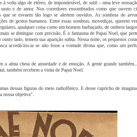
s à volta algo de etéreo, de imponderável, de sutil – uma leve sensaçã
e susto e de amor. Nos corredores ensombrados como que ouvem ci
sos que se esvaem tão logo se alertem ouvidos. As sombras de arvo
nções de gestos humanos. Entre essas sombras, movediças, querem ver
irregulares, qualquer coisa como um homem barbaçudo, de ombros largos
amais se distingue com precisão. É o fantasma de Papai Noel, que pert
e outro lado, temem sua aparição subta. Nessa noite, os pequenos cora
ca acordá-los-ia se não fosse a vontade divina que, como um perf
om a alma cheia de ansiedade e de emoção. A gente grande também..
tal, também recebem a visita de Papai Noel.
umas dessas figuras do meio radiofônico. E desse capricho de imagina
a nossa objetiva".