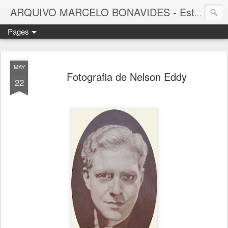
ARQUIVO MARCELO BONAVIDES - Estrelas que nunca se Apagam -
Pages
MAY
Fotografia de Nelson Eddy
22