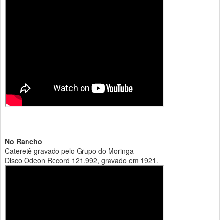
No Rancho
Cateretê gravado pelo Grupo do Moringa
Disco Odeon Record 121.992, gravado em 1921.