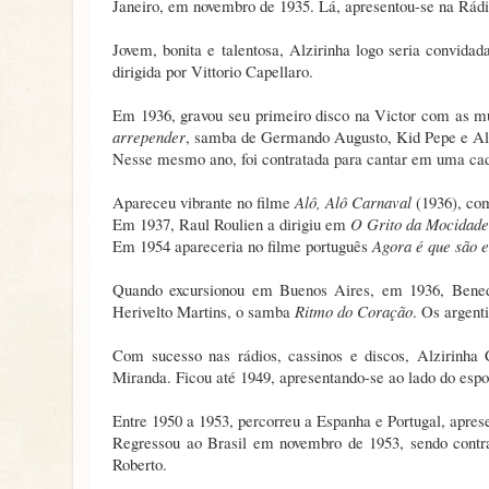
Janeiro, em novembro de 1935. Lá, apresentou-se na Rádi
Jovem, bonita e talentosa, Alzirinha logo seria convida
dirigida por Vittorio Capellaro.
Em 1936, gravou seu primeiro disco na Victor com as m
arrepender
, samba de Germando Augusto, Kid Pepe e Alb
Nesse mesmo ano, foi contratada para cantar em uma cade
Apareceu vibrante no filme
Alô, Alô Carnaval
(1936), co
Em 1937, Raul Roulien a dirigiu em
O Grito da Mocidade
Em 1954 apareceria no filme português
Agora é que são e
Quando excursionou em Buenos Aires, em 1936, Bene
Herivelto Martins, o samba
Ritmo do Coração
. Os argent
Com sucesso nas rádios, cassinos e discos, Alzirin
Miranda. Ficou até 1949, apresentando-se ao lado do esp
Entre 1950 a 1953, percorreu a Espanha e Portugal, apres
Regressou ao Brasil em novembro de 1953, sendo contr
Roberto.