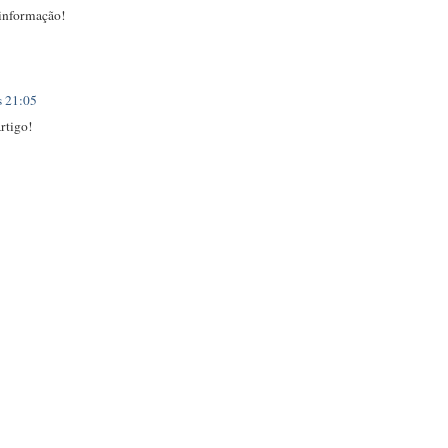
 informação!
s 21:05
rtigo!