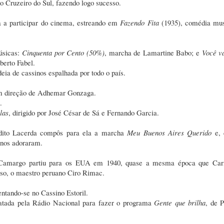
o Cruzeiro do Sul, fazendo logo sucesso.
da a participar do cinema, estreando em
Fazendo Fita
(1935), comédia mus
úsicas:
Cinquenta por Cento (50%)
, marcha de Lamartine Babo; e
Você va
erto Fabel.
ia de cassinos espalhada por todo o país.
m direção de Adhemar Gonzaga.
.
las
, dirigido por José César de Sá e Fernando Garcia.
dito Lacerda compôs para ela a marcha
Meu Buenos Aires Querido
e,
inos adoraram.
ha Camargo partiu para os EUA em 1940, quase a mesma época que Ca
oso, o maestro peruano Ciro Rimac.
entando-se no Cassino Estoril.
atada pela Rádio Nacional para fazer o programa
Gente que brilha
, de 