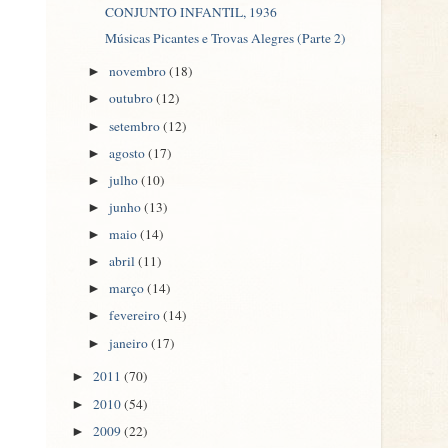
CONJUNTO INFANTIL, 1936
Músicas Picantes e Trovas Alegres (Parte 2)
novembro
(18)
►
outubro
(12)
►
setembro
(12)
►
agosto
(17)
►
julho
(10)
►
junho
(13)
►
maio
(14)
►
abril
(11)
►
março
(14)
►
fevereiro
(14)
►
janeiro
(17)
►
2011
(70)
►
2010
(54)
►
2009
(22)
►