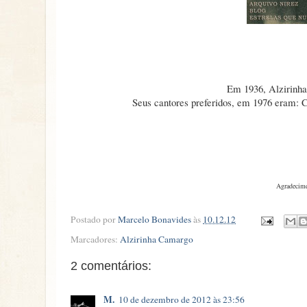
Em 1936, Alzirinha
Seus cantores preferidos, em 1976 eram: 
Agradecime
Postado por
Marcelo Bonavides
às
10.12.12
Marcadores:
Alzirinha Camargo
2 comentários:
M.
10 de dezembro de 2012 às 23:56