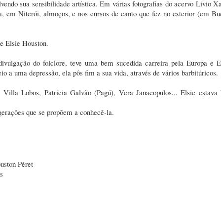
lvendo sua sensibilidade artística. Em várias fotografias do acervo Lívio X
a, em Niterói, almoços, e nos cursos de canto que fez no exterior (em Bu
de Elsie Houston.
 divulgação do folclore, teve uma bem sucedida carreira pela Europa e 
 a uma depressão, ela pôs fim a sua vida, através de vários barbitúricos.
illa Lobos, Patrícia Galvão (Pagú), Vera Janacopulos... Elsie estava
gerações que se propõem a conhecê-la.
uston Péret
s