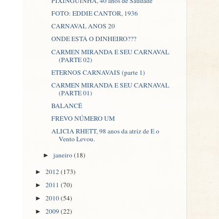
PIXINGUINHA, 40 anos de Saudade
FOTO: EDDIE CANTOR, 1936
CARNAVAL ANOS 20
ONDE ESTÁ O DINHEIRO???
CARMEN MIRANDA E SEU CARNAVAL
(PARTE 02)
ETERNOS CARNAVAIS (parte 1)
CARMEN MIRANDA E SEU CARNAVAL
(PARTE 01)
BALANCÊ
FREVO NÚMERO UM
ALICIA RHETT, 98 anos da atriz de E o
Vento Levou.
janeiro
(18)
►
2012
(173)
►
2011
(70)
►
2010
(54)
►
2009
(22)
►