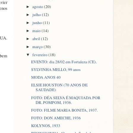
avier
agosto
(20)
►
enos
julho
(12)
►
junho
(11)
►
maio
(14)
►
EUA.
abril
(12)
►
março
(30)
►
fevereiro
(18)
 bem
▼
EVENTO: dia 28/02 em Fortaleza (CE).
SYLVINHA MELLO, 99 anos
MODA ANOS 40
ELSIE HOUSTON (70 ANOS DE
SAUDADE)
FOTO: DÉA SELVA É MAQUIADA POR
DR. POMPOM, 1936.
FOTO: FILME MARIA BONITA, 1937.
FOTO: DON AMECHE, 1936
KOLYNOS, 1933