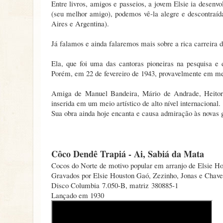
Entre livros, amigos e passeios, a jovem Elsie ia desenvo
(seu melhor amigo), podemos vê-la alegre e descontraíd
Aires e Argentina).
Já falamos e ainda falaremos mais sobre a rica carreira 
Ela, que foi uma das cantoras pioneiras na pesquisa e
Porém, em 22 de fevereiro de 1943, provavelmente em meio
Amiga de Manuel Bandeira, Mário de Andrade, Heitor V
inserida em um meio artístico de alto nível internacional.
Sua obra ainda hoje encanta e causa admiração às novas 
Côco Dendê Trapiá - Ai, Sabiá da Mata
Cocos do Norte de motivo popular em arranjo de Elsie Ho
Gravados por Elsie Houston Gaó, Zezinho, Jonas e Chave
Disco Columbia 7.050-B, matriz 380885-1
Lançado em 1930