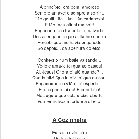
A princípio, era bom, amoroso
Sempre amável e sempre a sorrir...
Tão gentil, tão...tão...tão carinhoso!
E tão mau afinal me sair!
Enganou-me o tratante, o malvado!
Desse engano é que aflita me queixo
Percebi que me havia enganado
Só depois... da abertura do eixo!
Conheci-o num baile valsando...
Vê-lo e amá-lo foi quanto bastou!
Ai, Jesus! Chorarei até quando?...
Que infeliz! Que infeliz, ai que eu sou!
Enganou-me o vilão, foi esperto!...
E a culpada foi eu! É bem feito!
Mas agora que está o eixo aberto
Vou ter noivos a torto e a direito.
A Cozinheira
Eu sou cozinheira
De tais feiticeira