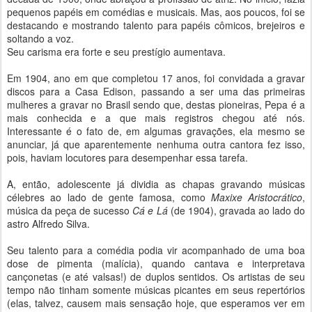
pequenos papéis em comédias e musicais. Mas, aos poucos, foi se
destacando e mostrando talento para papéis cômicos, brejeiros e
soltando a voz.
Seu carisma era forte e seu prestígio aumentava.
Em 1904, ano em que completou 17 anos, foi convidada a gravar
discos para a Casa Edison, passando a ser uma das primeiras
mulheres a gravar no Brasil sendo que, destas pioneiras, Pepa é a
mais conhecida e a que mais registros chegou até nós.
Interessante é o fato de, em algumas gravações, ela mesmo se
anunciar, já que aparentemente nenhuma outra cantora fez isso,
pois, haviam locutores para desempenhar essa tarefa.
A, então, adolescente já dividia as chapas gravando músicas
célebres ao lado de gente famosa, como
Maxixe Aristocrático
,
música da peça de sucesso
Cá e Lá
(de 1904), gravada ao lado do
astro Alfredo Silva.
Seu talento para a comédia podia vir acompanhado de uma boa
dose de pimenta (malícia), quando cantava e interpretava
cançonetas (e até valsas!) de duplos sentidos. Os artistas de seu
tempo não tinham somente músicas picantes em seus repertórios
(elas, talvez, causem mais sensação hoje, que esperamos ver em