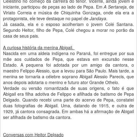
Celestino no começo da carreira do tenor. Vicente, ainda jovem e
iniciante, participou de peças ao lado de Pepa. Em
A Sertaneja
, de
Viriato Correia e música de Chiquinha Gonzaga, onde ela era a
protagonista, ele teve destaque no papel de
Jandaya
.
Já casada, ela e o esposo acolheriam o jovem Colé Santana.
Segundo Heitor, filho de Pepa, Colé chegou a morar no porão da
casa de seus pais.
A curiosa história da menina Abigail.
Nascida em uma aldeia indígena no Paraná, foi entregue por sua
mãe aos cuidados de Pepa, que estava em excursão nesse
Estado. A pequena foi adotada por um amigo da cantora, o
maestro Felippo Alessio, que a levou para São Paulo. Mais tarde, a
menina se tornaria a célebre soprano Abigail Alessio Parecis, que
anos depois adotaria o menino e futuro ator Grande Othelo.
Verdade ou versão romantizada de suas origens, o fato é que
Abigail era filha adotiva de Felippo e afilhada de batismo de Pepa
Delgado. Quando recebi uma parte do acervo de Pepa, constatei
duas fotografias de Abigail. Uma, datando de 1915, e outra de
1929, já cantora consagrada. Em ambas há a afirmação de Abigail
ser afilhada de batismo da cantora.
Conversas com Heitor Delgado