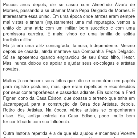
Poucos anos depois, ele se casou com Almerindo Álvaro de
Moraes, passando a se chamar Maria Pepa Delgado de Moraes. É
interessante essa união. Em uma época onde atrizes eram sempre
mal vistas e tinham (injustamente) uma má reputação, vemos a
união de uma atriz com um militar bem sucedido e com uma
promissora carreira. E mais: vindo de uma família de sólida
tradição militar.
Ela já era uma atriz consagrada, famosa, independente. Mesmo
depois de casada, ainda manteve sua Companhia Pepa Delgado.
Só se aposentou quando engravidou de seu único filho, Heitor.
Mas, nunca deixou de apoiar e ajudar seus ex-colegas e artistas
novatos.
Muitos já conhecem seus feitos que não se encontram em papéis
para registro póstumo, mas, que eram repetidos e reconhecidos
por seus contemporâneos e passados adiante. Ela solicitou a Fred
Figner, dono da Casa Edison, que doasse o terreno que tinha em
Jacarepaguá para a construção da Casa dos Artistas, depois,
Retiro dos Artistas. Na época, vários artistas se empenharam
nisso. Ela, antiga estrela da Casa Edison, pode muito bem
ter
contribuído
com sua influência.
Outra história repetida é a de que ela ajudou e incentivou Vicente