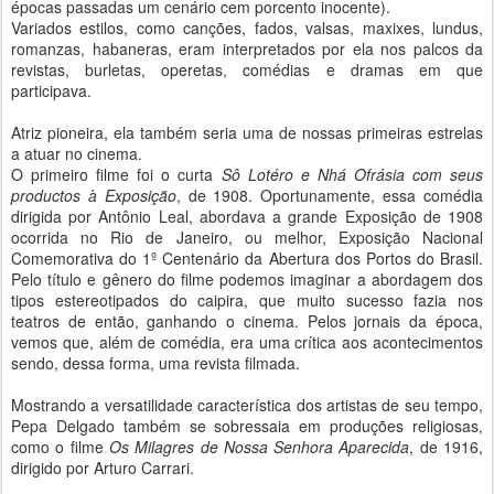
épocas passadas um cenário cem porcento inocente).
Variados estilos, como canções, fados, valsas, maxixes, lundus,
romanzas, habaneras, eram interpretados por ela nos palcos da
revistas, burletas, operetas, comédias e dramas em que
participava.
Atriz pioneira, ela também seria uma de nossas primeiras estrelas
a atuar no cinema.
O primeiro filme foi o curta
Sô Lotéro e Nhá O
frásia com seus
productos à
Exposição
, de 1908. Oportunamente, essa comédia
dirigida por Antônio Leal, abordava a grande Exposição de 1908
ocorrida no Rio de Janeiro, ou melhor, Exposição Nacional
Comemorativa do 1º Centenário da Abertura dos Portos do Brasil.
Pelo título e gênero do filme podemos imaginar a abordagem dos
tipos estereotipados do caipira, que muito sucesso fazia nos
teatros de então, ganhando o cinema. Pelos jornais da época,
vemos que, além de comédia, era uma crítica aos acontecimentos
sendo, dessa forma, uma revista filmada.
Mostrando a versatilidade característica dos artistas de seu tempo,
Pepa Delgado também se sobressaia em produções religiosas,
como o filme
Os Milagres de Nossa Senhora Aparecida
, de 1916,
dirigido por Arturo Carrari.