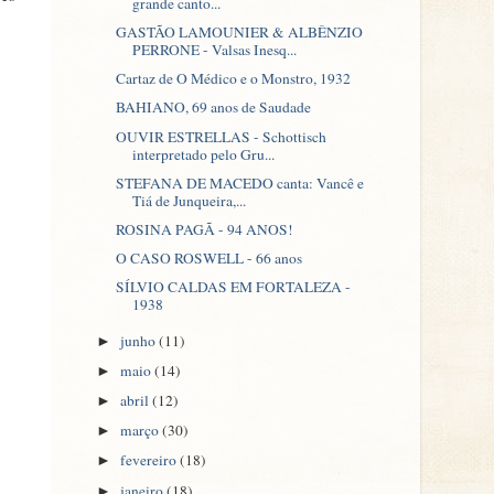
grande canto...
GASTÃO LAMOUNIER & ALBÊNZIO
PERRONE - Valsas Inesq...
Cartaz de O Médico e o Monstro, 1932
BAHIANO, 69 anos de Saudade
OUVIR ESTRELLAS - Schottisch
interpretado pelo Gru...
STEFANA DE MACEDO canta: Vancê e
Tiá de Junqueira,...
ROSINA PAGÃ - 94 ANOS!
O CASO ROSWELL - 66 anos
SÍLVIO CALDAS EM FORTALEZA -
1938
junho
(11)
►
maio
(14)
►
abril
(12)
►
março
(30)
►
fevereiro
(18)
►
janeiro
(18)
►