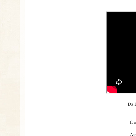
Da B
É o
Ago