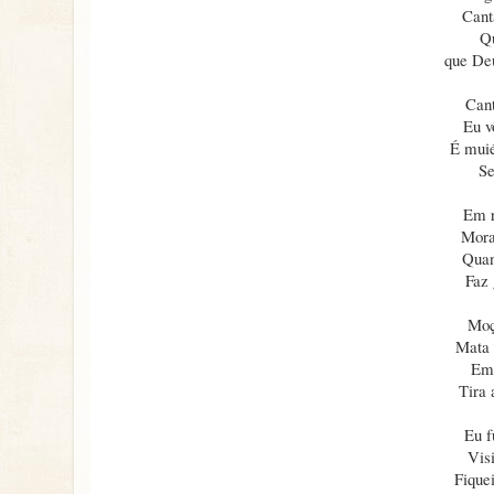
Cant
Qu
que Deu
Cant
Eu v
É muié
Se
Em r
Mora
Quan
Faz 
Moç
Mata 
Emb
Tira 
Eu f
Vis
Fique