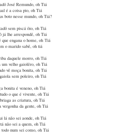
adô José Remundo, oh Tiá
al é a coisa pio, oh Tiá
s boto nesse mundo, oh Tiá?
adô sem piscá ôio, oh Tiá
ô já lhe arrespondê, oh Tiá
 que engana o home, oh Tiá
m o marido sabê, oh tiá
iba daquele morro, oh Tiá
 um velho gaiolêro, oh Tiá
do vê moça bonita, oh Tiá
gaiola sem poleiro, oh Tiá
a bonita é veneno, oh Tiá
tudo o que é vivente, oh Tiá
riaga as criatura, oh Tiá
a vergonha da gente, oh Tiá
ui lá não sei aonde, oh Tiá
itá não sei a quem, oh Tiá
i todo num sei como, oh Tiá