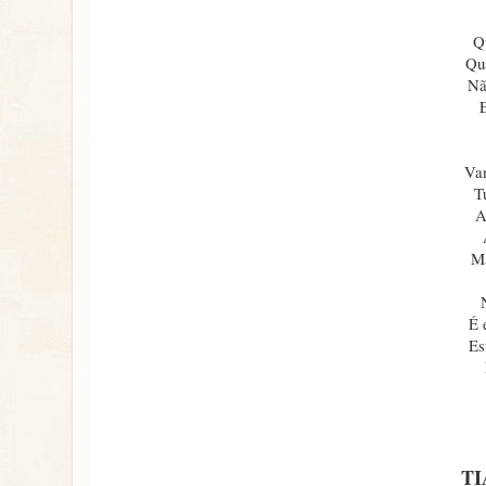
Q
Qu
Nã
E
Van
T
A
Ma
É 
Es
TI