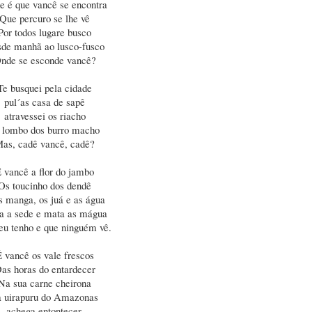
e é que vancê se encontra
Que percuro se lhe vê
Por todos lugare busco
de manhã ao lusco-fusco
nde se esconde vancê?
Te busquei pela cidade
pul´as casa de sapê
atravessei os riacho
 lombo dos burro macho
as, cadê vancê, cadê?
 vancê a flor do jambo
Os toucinho dos dendê
s manga, os juá e as água
a a sede e mata as mágua
eu tenho e que ninguém vê.
 vancê os vale frescos
as horas do entardecer
Na sua carne cheirona
a uirapuru do Amazonas
achega entontecer.