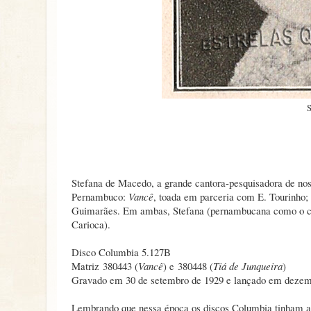
S
Stefana de Macedo, a grande cantora-pesquisadora de noss
Pernambuco:
Vancê
, toada em parceria com E. Tourinho;
Guimarães. Em ambas, Stefana (pernambucana como o co
Carioca).
Disco Columbia 5.127B
Matriz 380443 (
Vancê
) e 380448 (
Tiá de Junqueira
)
Gravado em 30 de setembro de 1929 e lançado em dezem
Lembrando que nessa época os discos Columbia tinham a