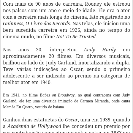
Com mais de 90 anos de carreira, Rooney ele estreou
nos palcos com um ano e meio de idade. Ele era o ator
com a carreira mais longa do cinema, fato registrado no
Guinness, O Livro dos Records
. Nas telas, ele iniciou uma
bem sucedida carreira em 1926, ainda no tempo do
cinema mudo, no filme
Not To Be Trusted
.
Nos anos 30, interpretou
Andy Hardy
em
aproximadamente 20 filmes. Em diversos musicais,
brilhou ao lado de Judy Garland, imortalizando a dupla.
Teve várias indicações ao Oscar, sendo o primeiro
adolescente a ser indicado ao premio na categoria de
melhor ator em 1940.
Em 1941, no filme
Babes on Broadway
, no qual contracena com Judy
Garland, ele fez uma divertida imitação de Carmen Miranda, onde canta
Mamãe Eu Quero, vestido de baiana.
Ganhou duas estatuetas do
Oscar
, uma em 1939, quando
a
Academia de Hollywood
lhe concedeu um premio por
sua contribuição como ator juvenil; e outra em 1983 em