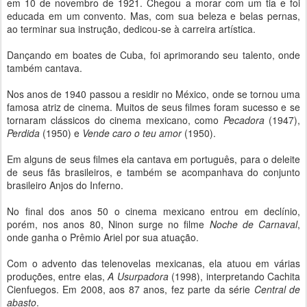
em 10 de novembro de 1921. Chegou a morar com um tia e foi
educada em um convento. Mas, com sua beleza e belas pernas,
ao terminar sua instrução, dedicou-se à carreira artística.
Dançando em boates de Cuba, foi aprimorando seu talento, onde
também cantava.
Nos anos de 1940 passou a residir no México, onde se tornou uma
famosa atriz de cinema. Muitos de seus filmes foram sucesso e se
tornaram clássicos do cinema mexicano, como
Pecadora
(1947),
Perdida
(1950) e
Vende caro o teu amor
(1950).
Em alguns de seus filmes ela cantava em português, para o deleite
de seus fãs brasileiros, e também se acompanhava do conjunto
brasileiro Anjos do Inferno.
No final dos anos 50 o cinema mexicano entrou em declínio,
porém, nos anos 80, Ninon surge no filme
Noche de Carnaval
,
onde ganha o Prêmio Ariel por sua atuação.
Com o advento das telenovelas mexicanas, ela atuou em várias
produções, entre elas,
A Usurpadora
(1998), interpretando Cachita
Cienfuegos. Em 2008, aos 87 anos, fez parte da série
Central de
abasto
.